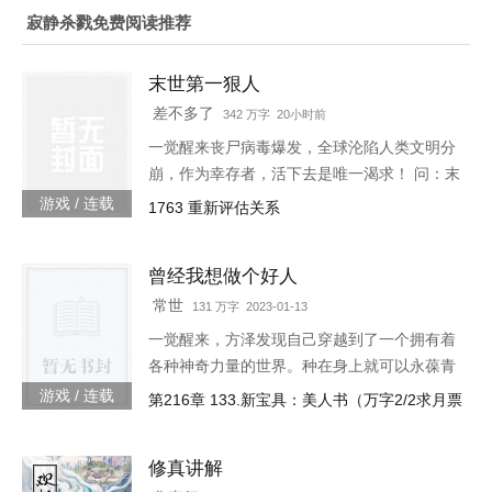
寂静杀戮免费阅读推荐
末世第一狠人
差不多了
342 万字 20小时前
一觉醒来丧尸病毒爆发，全球沦陷人类文明分
崩，作为幸存者，活下去是唯一渴求！ 问：末
世怎样才能活下去？答：首先要狠！【非重
游戏 / 连载
1763 重新评估关系
生】【轻系统】【丧尸】【末世生存】【杀伐
果断】【不圣母】
曾经我想做个好人
常世
131 万字 2023-01-13
一觉醒来，方泽发现自己穿越到了一个拥有着
各种神奇力量的世界。种在身上就可以永葆青
春的蘑菇每分一个分身就会智商下降实力提升
游戏 / 连载
第216章 133.新宝具：美人书（万字2/2求月票
的小丑可以代替主人学习锻炼，而且效果翻倍
的替身地灵…怎么说呢。这
修真讲解