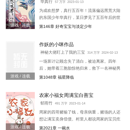
华真行
57 万字 2023-01-13
为成欢想梦，真行五百年！流落偏远黑荒大陆
的东国少年华真行，某日梦见了五百年后的世
界。在那个世界上，很多国度与部族甚至已消
游戏 / 连载
第146章 好奇宝宝与淡定少年
失于历史长河，而古老的东国迎来了强大的新
生，东方智慧焕发新的光芒
作妖的小咪作品
神秘大佬盯上了我的三宝
314 万字 2024-02-13
一场算计让顾念失了清白，被迫离家。四年
后，她带着三胞胎惊艳归来，救下一名神秘男
子。她认为救人是医生天职，却不料男子缠着
游戏 / 连载
第1048章 福星降临
她求负责。“你救了我，我以身相许。”三胞胎
炸了，“我们不需要后爹。”神秘男子拿出亲子
农家小福女周满宝白善宝
鉴定，“乖，我是你们的亲爹。”顾念抚额，带
着三胞胎就跑路……外界传闻，商界霸主陆寒
郁雨竹
491 万字 2023-01-14
沉被一个单亲妈妈缠上了，坐等顾念被甩。殊
周家的四哥赌输了钱，母亲病重，赌场的人还
不知霸总每晚都在哄：“乖，都怀上二胎...
想让满宝卖身偿债。村里人都说周家的宝贝疙
瘩好日子到头了，老娘也握着满宝的小手哭唧
游戏 / 连载
第2021章 一碗水