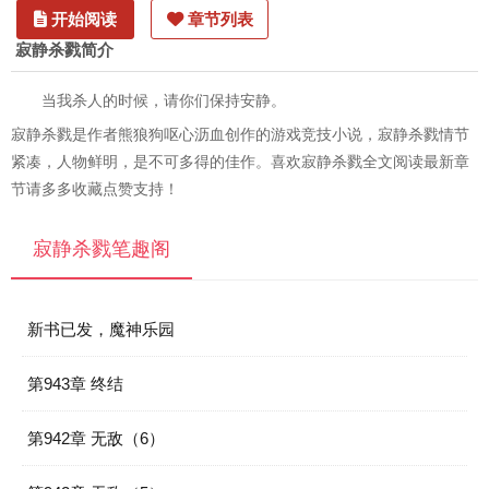
开始阅读
章节列表
寂静杀戮简介
当我杀人的时候，请你们保持安静。
寂静杀戮是作者熊狼狗呕心沥血创作的游戏竞技小说，寂静杀戮情节
紧凑，人物鲜明，是不可多得的佳作。喜欢寂静杀戮全文阅读最新章
节请多多收藏点赞支持！
寂静杀戮笔趣阁
新书已发，魔神乐园
第943章 终结
第942章 无敌（6）