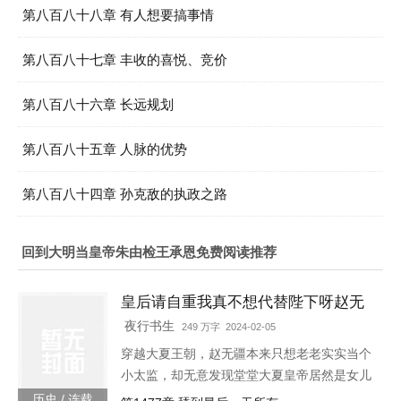
第八百八十八章 有人想要搞事情
第八百八十七章 丰收的喜悦、竞价
第八百八十六章 长远规划
第八百八十五章 人脉的优势
第八百八十四章 孙克敌的执政之路
回到大明当皇帝朱由检王承恩免费阅读推荐
皇后请自重我真不想代替陛下呀赵无
疆轩辕靖独孤明玥
夜行书生
249 万字 2024-02-05
穿越大夏王朝，赵无疆本来只想老老实实当个
小太监，却无意发现堂堂大夏皇帝居然是女儿
身！“大胆奴才，竟然还没净身，朕诛你九
历史 / 连载