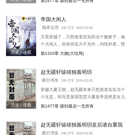
第1477章 舔到最后一无所有
族！”“大胆陛下，你也不想你的秘密被人发现
吧？”就在这时，风华绝代的皇后突然到来，
帝国大闲人
“陛下，本宫来侍寝。”女皇帝情急之下连忙吹
灭灯火，“小赵子，你替朕伺候皇后，以后便是
我本尘浮
335 万字 2023-02-05
朕的心腹！”
方昊穿越了，只想老老实实的当个败家子，做
个大闲人，但奈何实力不允许，内忧外患，愣
是把一个败家子逼成了救世主，无所不能！种
历史 / 连载
第1310章 大婚(大结局)
田，发展工业，驱除外侵……笔趣阁各位书友
要是觉得《帝国大闲人》还
赵无疆轩辕靖独孤明玥
夜行书生
246 万字 2024-02-05
穿越大夏王朝，赵无疆本来只想老老实实当个
小太监，却无意发现堂堂大夏皇帝居然是女儿
身！“大胆奴才，竟然还没净身，朕诛你九
历史 / 连载
第1477章 舔到最后一无所有
族！”“大胆陛下，你也不想你的秘密被人发现
吧？”就在这时，风华绝代的皇后突然到来，
赵无疆轩辕靖独孤明玥皇后请自重我
“陛下，本宫来侍寝。”女皇帝情急之下连忙吹
真不想代替陛下呀最新章节在线
灭灯火，“小赵子，你替朕伺候皇后，以后便是
夜行书生
248 万字 2024-02-05