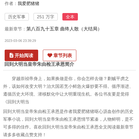
作者：
我爱肥猪猪
历史军事
251 万字
全本
第八百九十五章 曲终人散（大结局）
最新章节：
2023-03-06 23:39:29
开始阅读
章节列表
回到大明当皇帝朱由检王承恩简介
穿越崇祯帝身上，如果换做是你，你会怎样去做？剿贼平虏之
外，该如何改变大明？治大国若烹小鲜急火爆炒要不得。循序渐进、
遵循历史大环境、潜移默化中让大明重现生机。各位书友要是觉得
《回到大明当
回到大明当皇帝朱由检王承恩是作者我爱肥猪猪呕心沥血创作的历史
军事小说，回到大明当皇帝朱由检王承恩情节紧凑，人物鲜明，是不
可多得的佳作。喜欢回到大明当皇帝朱由检王承恩全文阅读最新章节
请多多收藏点赞支持！