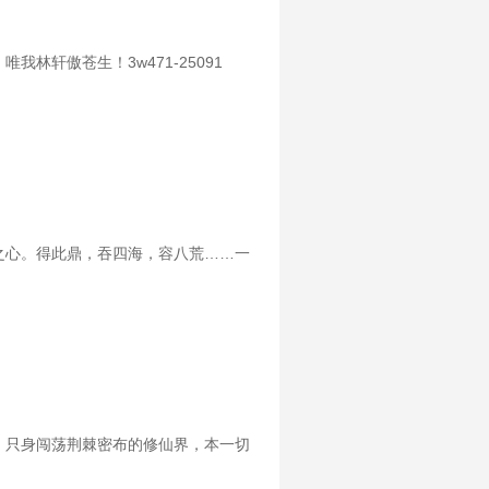
轩傲苍生！3w471-25091
之心。得此鼎，吞四海，容八荒……一
，只身闯荡荆棘密布的修仙界，本一切