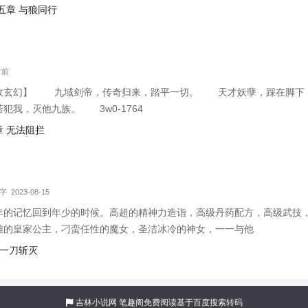
五章 与狼同行
时前
敌玄幻】 九域剑帝，传奇归来，踏平一切。 天才妖孽，踩在脚下
犯我，灭他九族。 3w0-1764
 无法阻拦
字 2023-08-15
年的记忆回到年少的时候。高超的精神力造诣，高级丹药配方，高级武技
雅的皇家公主，刁蛮任性的魔女，圣洁冰冷的神女，一一与他
，一刀斩灭
吉林小说网
笔趣阁免费阅读基于百度搜索转码