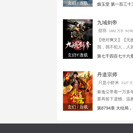
玄幻 / 连载
煅玉堂 第一百三十
九域剑帝
邵羽
1662 万字 9小
【绝对爽文】【无
我，我不犯人，人若
玄幻 / 连载
第七千四百七十六章
丹道宗师
只是小虾米
2127 万
秦逸尘带着一万多
要再留下遗憾。温
玄幻 / 连载
第8794章 大结局