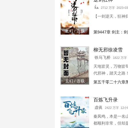
kͬѧ
2712 万字 2023-03
【一剑逆天，狂神归
玄幻 / 连载
第9447章 剑主
柳无邪徐凌雪
铁马飞桥
1822 万
天地皆灵，万物皆
代邪神，踏天之路
玄幻 / 连载
第五千零二十六章
百炼飞升录
虚眞
2422 万字 12
秦凤鸣，本是一名
都顺利非常，但却