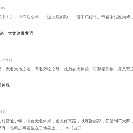
-05
来！】一个不屈少年，一道龙魂剑影，一段不朽传奇。帝路争雄谁为峰，唯我林
：剑来！大龙剑爆发吧
字 2个月前
苟，无名天地之始，有名万物之母，此乃吞天神鼎，可凝精作物，并八荒
！
黑神珠
小时前
山村普通少年，误食无名朱果，踏入修真路，以炼器起家，凭借制符天赋
是有一难料之事发生在了他身上…… 本书自开