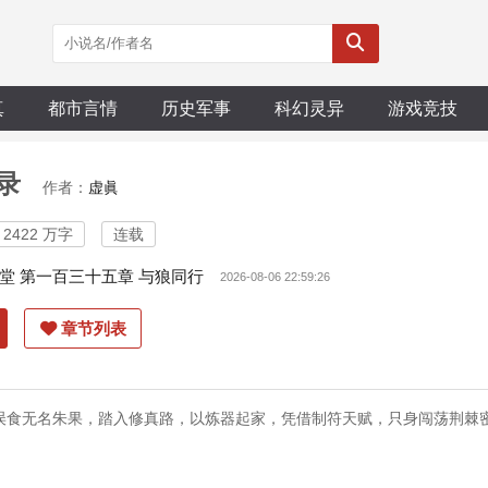
真
都市言情
历史军事
科幻灵异
游戏竞技
录
作者：
虚眞
2422 万字
连载
堂 第一百三十五章 与狼同行
2026-08-06 22:59:26
章节列表
误食无名朱果，踏入修真路，以炼器起家，凭借制符天赋，只身闯荡荆棘