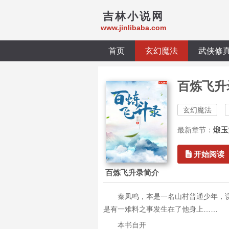
吉林小说网
www.jinlibaba.com
首页
玄幻魔法
武侠修
百炼飞升
玄幻魔法
煅玉
最新章节：
开始阅读
百炼飞升录简介
秦凤鸣，本是一名山村普通少年，
是有一难料之事发生在了他身上……
本书自开