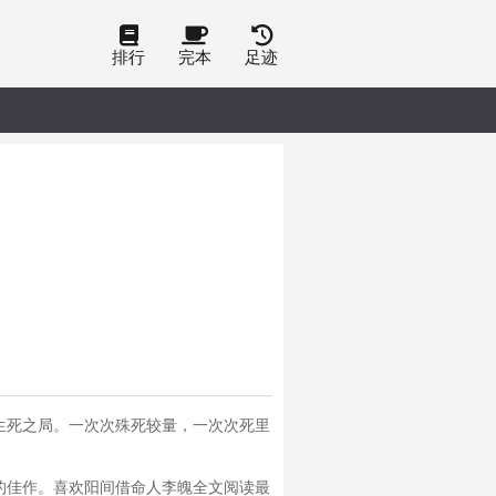
排行
完本
足迹
生死之局。一次次殊死较量，一次次死里
的佳作。喜欢阳间借命人李魄全文阅读最