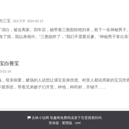
我的三宝
314 万字 2024-02-13
了清白，被迫离家。四年后，她带着三胞胎惊艳归来，救下一名神秘男子
救了我，我以身相许。”三胞胎炸了，“我们不需要后爹。”神秘男子拿出亲
胎就跑路……外界传闻，商界霸主陆寒沉被一个单亲妈妈缠上了，坐等顾
宝白善宝
3-01-14
钱，母亲病重，赌场的人还想让满宝卖身偿债。村里人都说周家的宝贝疙
手握系统，带着兄弟嫂子们开荒，种地，种药材，开铺子……
吉林小说网
笔趣阁免费阅读基于百度搜索转码
简体版
·
繁體版
·
xml