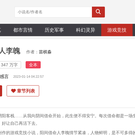
真
都市言情
历史军事
科幻灵异
游戏竞技
人李魄
作者：
苗棋淼
347 万字
全本
感言
2023-01-14 04:22:57
章节列表
阴阳客栈……从我向阴间借命开始，此生便不得安宁。每次借命都是一场
，好让自己再活下去。
创作的游戏竞技小说，阳间借命人李魄情节紧凑，人物鲜明，是不可多得