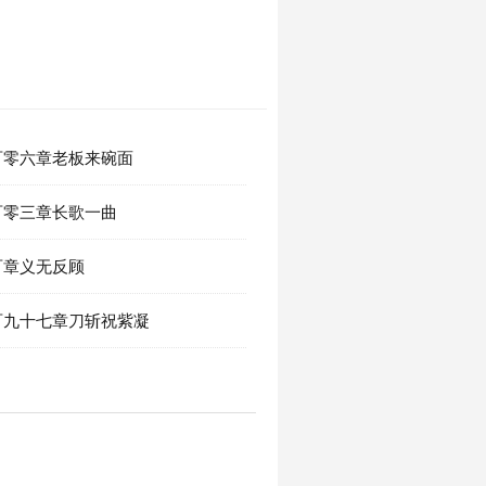
百零六章老板来碗面
百零三章长歌一曲
百章义无反顾
百九十七章刀斩祝紫凝