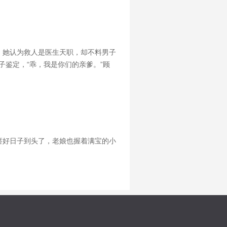
。她认为救人是医生天职，却不料男子
子鉴定，“乖，我是你们的亲爹。”顾
念被甩。殊不知霸总每晚都在哄：
瘩好日子到头了，老娘也握着满宝的小