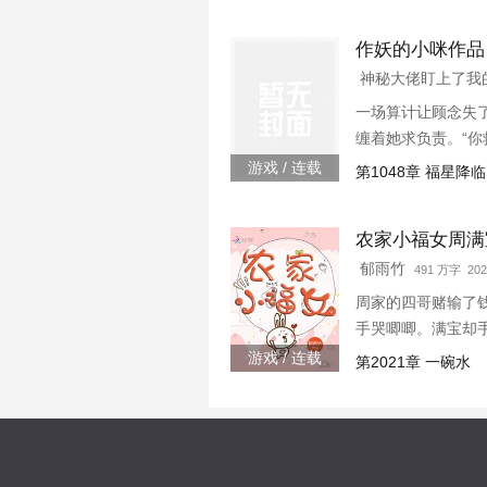
作妖的小咪作品
神秘大佬盯上了
一场算计让顾念失
缠着她求负责。“你
念抚额，带着三胞
游戏 / 连载
第1048章 福星降临
“乖，都怀上二胎...
农家小福女周满
郁雨竹
491 万字 202
周家的四哥赌输了
手哭唧唧。满宝却
游戏 / 连载
第2021章 一碗水