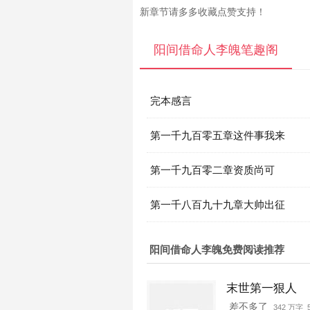
新章节请多多收藏点赞支持！
阳间借命人李魄笔趣阁
完本感言
第一千九百零五章这件事我来
第一千九百零二章资质尚可
第一千八百九十九章大帅出征
阳间借命人李魄免费阅读推荐
末世第一狠人
差不多了
342 万字