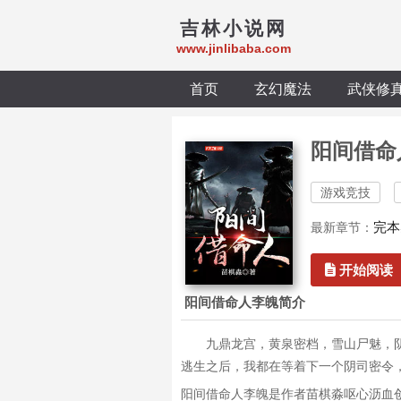
吉林小说网
www.jinlibaba.com
首页
玄幻魔法
武侠修
阳间借命
游戏竞技
完本
最新章节：
开始阅读
阳间借命人李魄简介
九鼎龙宫，黄泉密档，雪山尸魅，
逃生之后，我都在等着下一个阴司密令
阳间借命人李魄是作者苗棋淼呕心沥血