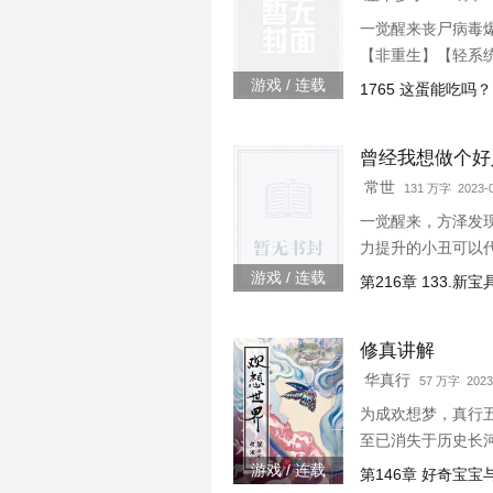
一觉醒来丧尸病毒
【非重生】【轻系
游戏 / 连载
1765 这蛋能吃吗？
曾经我想做个好
常世
131 万字 2023-0
一觉醒来，方泽发
力提升的小丑可以
游戏 / 连载
第216章 133.新
修真讲解
华真行
57 万字 2023
为成欢想梦，真行
至已消失于历史长
游戏 / 连载
第146章 好奇宝