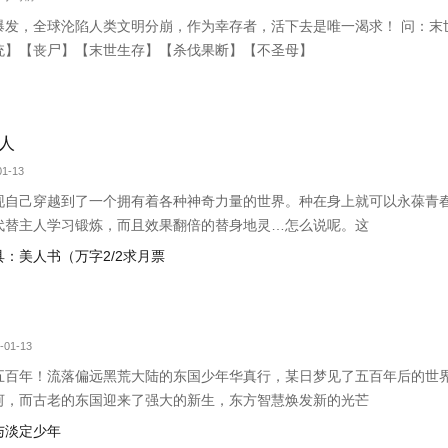
爆发，全球沦陷人类文明分崩，作为幸存者，活下去是唯一渴求！ 问：末
统】【丧尸】【末世生存】【杀伐果断】【不圣母】
人
1-13
现自己穿越到了一个拥有着各种神奇力量的世界。种在身上就可以永葆青
代替主人学习锻炼，而且效果翻倍的替身地灵…怎么说呢。这
宝具：美人书（万字2/2求月票
-01-13
五百年！流落偏远黑荒大陆的东国少年华真行，某日梦见了五百年后的世
河，而古老的东国迎来了强大的新生，东方智慧焕发新的光芒
宝与淡定少年