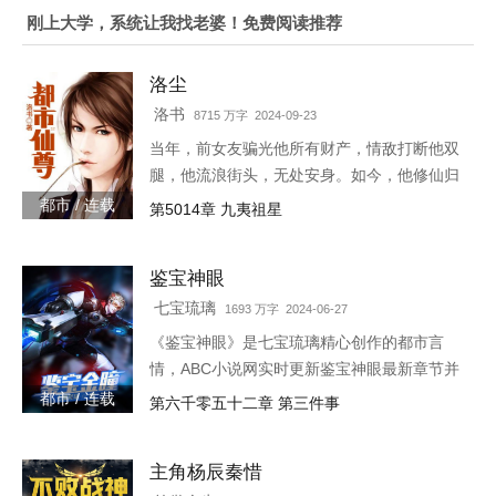
刚上大学，系统让我找老婆！免费阅读推荐
洛尘
洛书
8715 万字 2024-09-23
当年，前女友骗光他所有财产，情敌打断他双
腿，他流浪街头，无处安身。如今，他修仙归
来，一人可挡千万敌！
都市 / 连载
第5014章 九夷祖星
鉴宝神眼
七宝琉璃
1693 万字 2024-06-27
《鉴宝神眼》是七宝琉璃精心创作的都市言
情，ABC小说网实时更新鉴宝神眼最新章节并
且提供无弹窗阅读，书友所发表的鉴宝神眼评
都市 / 连载
第六千零五十二章 第三件事
论，并不代表ABC小说网赞同或者支持鉴宝神
眼读者的观点。各位书友
主角杨辰秦惜