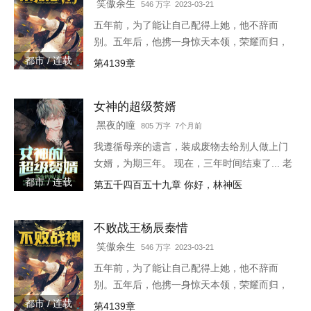
笑傲余生
546 万字 2023-03-21
五年前，为了能让自己配得上她，他不辞而
别。五年后，他携一身惊天本领，荣耀而归，
只是归来之时，竟发现自己多了一个女儿。
都市 / 连载
第4139章
3w4597-16544
女神的超级赘婿
黑夜的瞳
805 万字 7个月前
我遵循母亲的遗言，装成废物去给别人做上门
女婿，为期三年。 现在，三年时间结束了... 老
书链接：
都市 / 连载
第五千四百五十九章 你好，林神医
https://www.heiyan.com/book/82361，等更
不败战王杨辰秦惜
笑傲余生
546 万字 2023-03-21
五年前，为了能让自己配得上她，他不辞而
别。五年后，他携一身惊天本领，荣耀而归，
只是归来之时，竟发现自己多了一个女儿。
都市 / 连载
第4139章