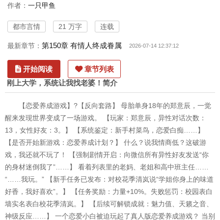
作者：
一只甲鱼
都市言情
21 万字
连载
第150章 有情人终成眷属
最新章节：
2026-07-14 12:37:12
开始阅读
章节列表
刚上大学，系统让我找老婆！简介
【恋爱养成游戏】?【反向套路】 母胎单身18年的郑意辰，一觉
醒来发现世界变成了一场游戏。 【玩家：郑意辰，异性对话次数：
13，女性好友：3。】 【系统鉴定：新手村菜鸟，恋爱白痴……】
【是否开始新游戏：恋爱养成计划？】 什么？说我情商低？这破游
戏，我还就不玩了！ 【强制剧情开启：向微信所有异性好友发送“你
的身材迷倒我了”……】 看着列表里的老妈、老姐和高中班主任……
“……我玩。” 【新手任务已发布：对校花季清岚说“学姐你身上的味道
好香，我好喜欢”。】 【任务奖励：力量+10%。失败惩罚：校园表白
墙实名表白校花季清岚。】 【后续可解锁成就：魅力值、天籁之音、
神级反应……】 一个恋爱小白被迫玩起了真人版恋爱养成游戏？ 当别