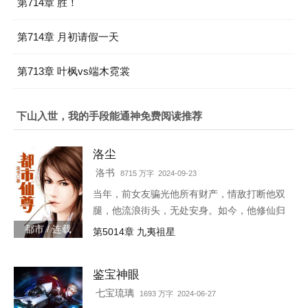
第714章 胜！
第714章 月初请假一天
第713章 叶枫vs端木霓裳
下山入世，我的手段能通神免费阅读推荐
洛尘
洛书
8715 万字 2024-09-23
当年，前女友骗光他所有财产，情敌打断他双
腿，他流浪街头，无处安身。如今，他修仙归
来，一人可挡千万敌！
都市 / 连载
第5014章 九夷祖星
鉴宝神眼
七宝琉璃
1693 万字 2024-06-27