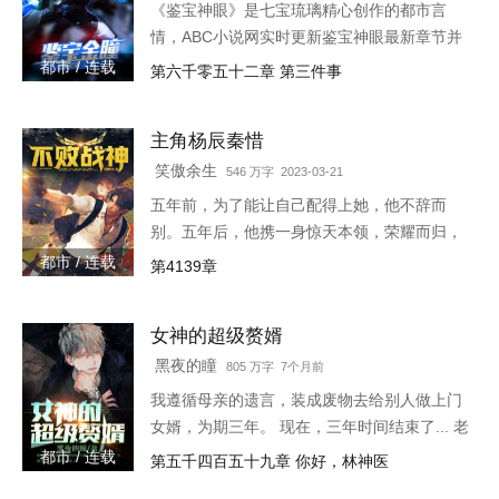
《鉴宝神眼》是七宝琉璃精心创作的都市言
情，ABC小说网实时更新鉴宝神眼最新章节并
且提供无弹窗阅读，书友所发表的鉴宝神眼评
都市 / 连载
第六千零五十二章 第三件事
论，并不代表ABC小说网赞同或者支持鉴宝神
眼读者的观点。各位书友
主角杨辰秦惜
笑傲余生
546 万字 2023-03-21
五年前，为了能让自己配得上她，他不辞而
别。五年后，他携一身惊天本领，荣耀而归，
只是归来之时，竟发现自己多了一个女儿。
都市 / 连载
第4139章
3w4597-16544
女神的超级赘婿
黑夜的瞳
805 万字 7个月前
我遵循母亲的遗言，装成废物去给别人做上门
女婿，为期三年。 现在，三年时间结束了... 老
书链接：
都市 / 连载
第五千四百五十九章 你好，林神医
https://www.heiyan.com/book/82361，等更