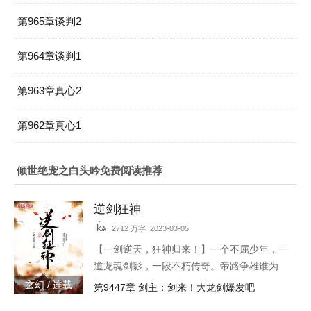
第965章谈判2
第964章谈判1
第963章真心2
第962章真心1
倾世绝宠之白头吟免费阅读推荐
逆剑狂神
kͬѧ
2712 万字 2023-03-05
【一剑逆天，狂神归来！】一个不屈少年，一
道龙魂剑影，一段不朽传奇。帝路争雄谁为
峰，唯我林轩傲苍生！3w471-25091
玄幻 / 连载
第9447章 剑主：剑来！大龙剑爆发吧