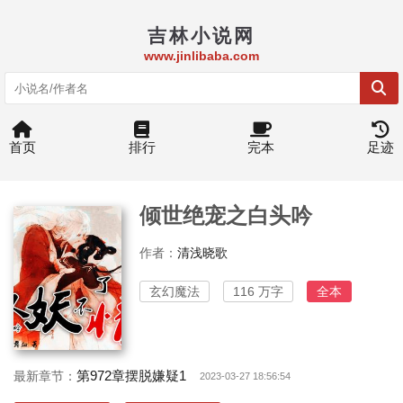
吉林小说网
www.jinlibaba.com
首页
排行
完本
足迹
倾世绝宠之白头吟
作者：
清浅晓歌
玄幻魔法
116 万字
全本
第972章摆脱嫌疑1
最新章节：
2023-03-27 18:56:54