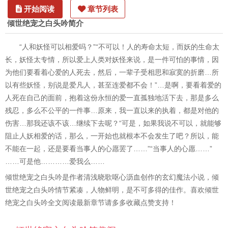
开始阅读
章节列表
倾世绝宠之白头吟简介
“人和妖怪可以相爱吗？”“不可以！人的寿命太短，而妖的生命太
长，妖怪太专情，所以爱上人类对妖怪来说，是一件可怕的事情，因
为他们要看着心爱的人死去，然后，一辈子受相思和寂寞的折磨…所
以有些妖怪，别说是爱凡人，甚至连爱都不会！”…是啊，要看着爱的
人死在自己的面前，抱着这份永恒的爱一直孤独地活下去，那是多么
残忍，多么不公平的一件事…原来，我一直以来的执着，都是对他的
伤害…那我还该不该…继续下去呢？“可是，如果我说不可以，就能够
阻止人妖相爱的话，那么，一开始也就根本不会发生了吧？所以，能
不能在一起，还是要看当事人的心愿罢了……”“当事人的心愿……”
……可是他…………爱我么……
倾世绝宠之白头吟是作者清浅晓歌呕心沥血创作的玄幻魔法小说，倾
世绝宠之白头吟情节紧凑，人物鲜明，是不可多得的佳作。喜欢倾世
绝宠之白头吟全文阅读最新章节请多多收藏点赞支持！