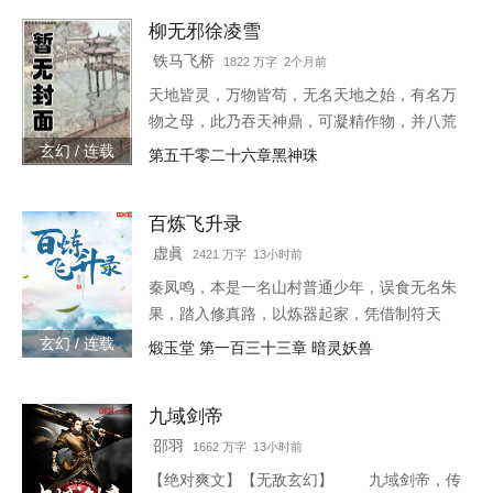
柳无邪徐凌雪
铁马飞桥
1822 万字 2个月前
天地皆灵，万物皆苟，无名天地之始，有名万
物之母，此乃吞天神鼎，可凝精作物，并八荒
之心。得此鼎，吞四海，容八荒……一代邪
玄幻 / 连载
第五千零二十六章黑神珠
神，踏天之路！
百炼飞升录
虚眞
2421 万字 13小时前
秦凤鸣，本是一名山村普通少年，误食无名朱
果，踏入修真路，以炼器起家，凭借制符天
赋，只身闯荡荆棘密布的修仙界，本一切都顺
玄幻 / 连载
煅玉堂 第一百三十三章 暗灵妖兽
利非常，但却是有一难料之事发生在了他身
上…… 本书自开
九域剑帝
邵羽
1662 万字 13小时前
【绝对爽文】【无敌玄幻】 九域剑帝，传