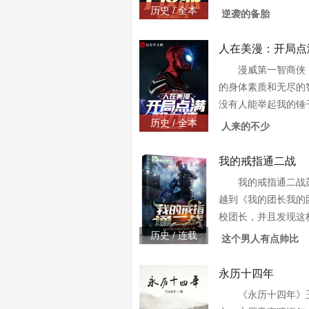
反派！主角萧凡要立
历史 / 全本
逆袭的备胎
主角萧凡要赚钱，他还
87749
人在美漫：开局点
漫威第一智商侠
的身体素质和无尽的
没有人能举起我的锤
拿着锤子，我把你举
历史 / 全本
人来的不少
神：……美国队长：没
87761
我的戒指通二战
我的戒指通二战
越到《我的团长我的
校团长，并且发现这
肉炖粉条？来参军就
历史 / 连载
这个男人有点帅比
七，炮灰团不再是炮
主力，一3w0-8
永历十四年
《永历十四年》