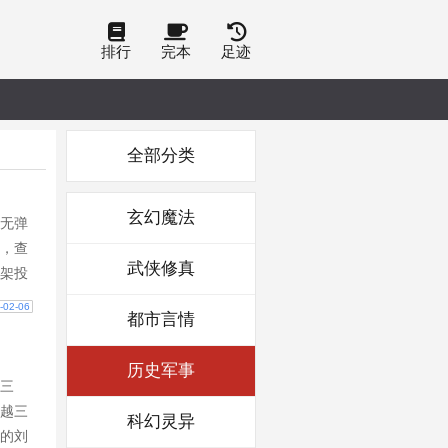
排行
完本
足迹
全部分类
玄幻魔法
无弹
，查
武侠修真
架投
-02-06
都市言情
历史军事
三
越三
科幻灵异
的刘