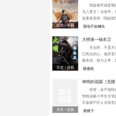
我赵德芳就是饿
当八贤王！当皇帝，
友要是觉得《我赵德
不错的话请不要忘记
历史 / 连载
面包不如馒头
的朋友推荐哦！3w0-8
大明第一锦衣卫
失去的，不是天
已死去的心。诡异变
腥杀伐，权力之争，
中。3w0-74914
历史 / 连载
陈俊屹
神明的花园［无限
排雷：金手指特
情线油腻小学生文笔
不血腥不吓人没得意
观看谢谢大家！3w0-7
历史 / 连载
煜煜子