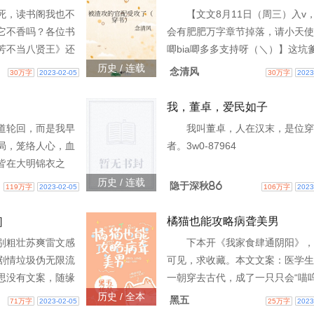
死，读书阁我也不
【文文8月11日（周三）入v
它不香吗？各位书
会有肥肥万字章节掉落，请小天使们
芳不当八贤王》还
唧bia唧多多支持呀（＼）】这坑
向您QQ群和微博里
书！刚得知自己穿书了段扬大喜过
历史 / 连载
念清风
30万字
2023-02-05
30万字
2023
7885
以为自己3w0-74904
我，董卓，爱民如子
道轮回，而是我早
我叫董卓，人在汉末，是位穿
局，笼络人心，血
者。3w0-87964
皆在大明锦衣之
历史 / 连载
隐于深秋86
119万字
2023-02-05
106万字
2023
］
橘猫也能攻略病聋美男
别粗壮苏爽雷文感
下本开《我家食肆通阴阳》，
剧情垃圾伪无限流
可见，求收藏。本文文案：医学生
思没有文案，随缘
一朝穿去古代，成了一只只会“喵呜
4976
的橘猫，还被镇里又病又聋的陈眠
历史 / 全本
黑五
71万字
2023-02-05
25万字
2023
了去。系统告诉她，当有人真3w0