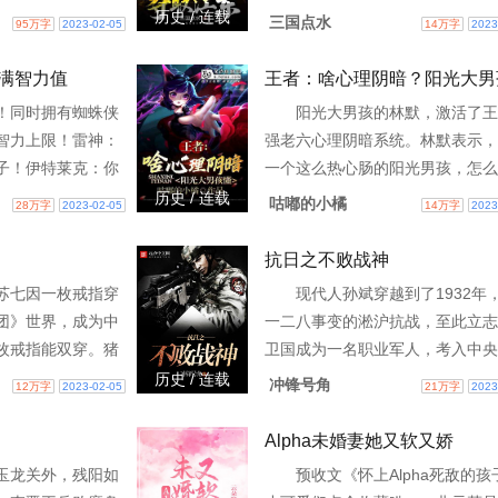
威，他就要挨打。
备救下，还成为了刘备的军师。眼
历史 / 连载
三国点水
95万字
2023-02-05
14万字
2023
要挨打3w0-
州周围净是曹操吕布这等强敌，根
有发展机会。难道要跟
满智力值
王者：啥心理阴暗？阳光大男
！同时拥有蜘蛛侠
阳光大男孩的林默，激活了王
智力上限！雷神：
强老六心理阴暗系统。林默表示，
子！伊特莱克：你
一个这么热心肠的阳光男孩，怎么
起来不就行了？雷
活这种这么脏的系统。开局系统就
历史 / 连载
咕嘟的小橘
28万字
2023-02-05
14万字
2023
有人能击3w0-
的顶级兰陵王熟练度和理解。作3w
87773
抗日之不败战神
苏七因一枚戒指穿
现代人孙斌穿越到了1932年
团》世界，成为中
一二八事变的淞沪抗战，至此立志
枚戒指能双穿。猪
卫国成为一名职业军人，考入中央
能吃到吐。因为苏
军官学校，随后前往日本士官学校
历史 / 连载
冲锋号角
12万字
2023-02-05
21万字
2023
灰，而是响当当的
学，以该期学员第一名的成绩毕业
七事变抗日战争全
Alpha未婚妻她又软又娇
玉龙关外，残阳如
预收文《怀上Alpha死敌的孩