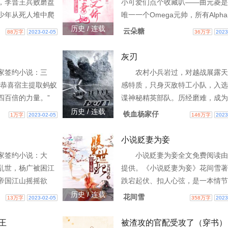
，李晋王兵败磨盘
小可爱们点个收藏叭——曲元菱是
少年从死人堆中爬
唯一一个Omega元帅，所有Alph
华夏绝不会亡。
中情人。但一纸命令，却将她许配
历史 / 连载
云朵糖
88万字
2023-02-05
36万字
2023
国有名的废物—3w0-74820
灰刃
家签约小说：三
农村小兵岩过，对越战展露天
！恭喜宿主提取蚂蚁
感特质，只身灭敌特工小队，入选
四百倍的力量。”
谍神秘精英部队。历经磨难，成为
海星基因，获得超级
边境外灰色地带，反间一线指挥官
历史 / 连载
铁血杨家仔
1万字
2023-02-05
146万字
2023
宿主提取猎豹基
境外金三角执行任务，遭伏击命悬
线，当地民族少女阿玉
小说贬妻为妾
家签约小说：大
小说贬妻为妾全文免费阅读由
乱世，杨广被困江
提供。《小说贬妻为妾》花间雪著
帝国江山摇摇欲
跌宕起伏、扣人心弦，是一本情节
穿越成杨广流落民
笔俱佳的热门小说，在本站您可以
历史 / 连载
花间雪
13万字
2023-02-05
358万字
2023
德系统加身，兑换
阅读小说贬妻为妾全文内容。3w518
猛将
74831
王
被渣攻的官配受攻了（穿书）