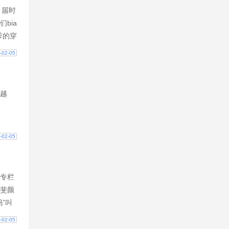
，届时
bia
爹的穿
望，
-02-05
越
-02-05
专栏
斐颜
”叫
生捡
-02-05
-