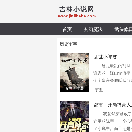
吉林小说网
www.jinlibaba.com
首页
玄幻魔法
武侠修
历史军事
乱世小郎君
这是最乱的乱世
谁家的，江山轮流坐
个个皇帝备胎跃跃欲
的车轮。主角在一旁
历史 / 连载
宇丑
道该去排队还是拉一
百万字完本作品，不
都市：开局神豪大
“我竟然穿越成了
追更的陈宇，一个心
了小说中。而且还是