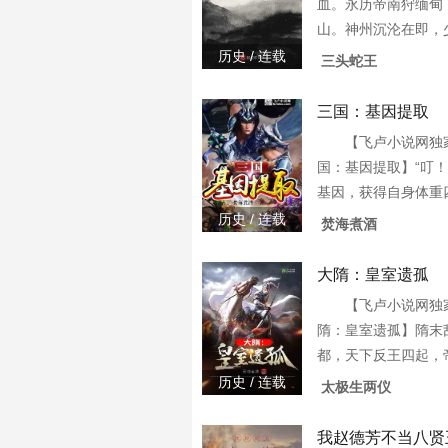
血。永历帝南狩缅甸
山。神州沉沦在即，
起发出最后的吼声，
历史 / 连载
三头蛇王
3w0-87829
三国：基因提取
【飞卢小说网独
国：基因提取】“叮
基因，获得自身体重
“叮！恭喜宿主提取
历史 / 连载
焚海煮酒
恢复力。”“叮！恭喜
因，获得超凡速度
大隋：皇室遗孤
【飞卢小说网独
隋：皇室遗孤】隋末
都，天下反王四起，
坠。恰逢此时，杨天
历史 / 连载
太极生两仪
间的私生子。无上功
无限技能，抽取历史
我赵德芳不当八贤