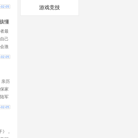
见徐
游戏竞技
-02-05
本没
孩懂
者最
自己
会激
奖励
-02-05
0-
，亲历
保家
陆军
留
-02-05
，七
子》，