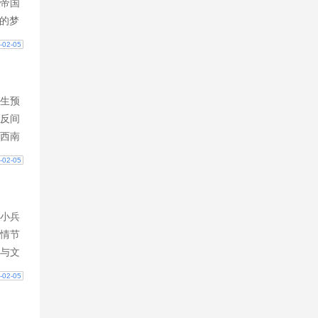
帝国
a的梦
给帝
-02-05
生预
反间
西南
。曾
-02-05
一
小兵
情节
与文
免费
-02-05
54-