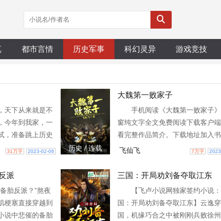
真
都市言情
历史军事
科幻灵异
游戏竞技
大魏第一败家子
，天下从来就是不
手机阅读《大魏第一败家子》
，今年到我家，一
窗纯文字全文免费阅读下载客户端
试，准备跳上历史
看完整作品简介。下载地址加入书
踌躇不已，他不知
推荐票直达底部3w0-74707
历史 / 连载
飞仙飞
31万字
2023-02-06
7万字
2023
个下来？（已有两
反派
三国：开局劝刘备夺取江东
备胎反派？”熬夜
【飞卢小说网独家签约小说：
肌梗塞直接穿越到
国：开局劝刘备夺取江东】云逸穿
小说中悲催的备胎
国，机缘巧合之中被刚刚兵败徐州