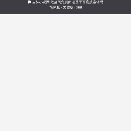
借我两张卡牌？ \n伽古拉：这就是黑暗奥特曼的
吉林小说网
笔趣阁免费阅读基于百度搜索转码
简体版
·
繁體版
·
xml
力量吗？\n捷德：原来我爹不是最大的反派，白川
大哥才是！ \n赛兔子：很离谱，白川见面就问我
有没有掌握新形态，然后就把我暴