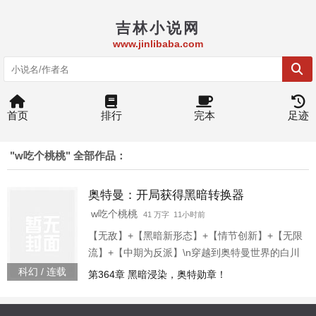
吉林小说网
www.jinlibaba.com
首页
排行
完本
足迹
"w吃个桃桃" 全部作品：
奥特曼：开局获得黑暗转换器
w吃个桃桃
41 万字 11小时前
【无敌】+【黑暗新形态】+【情节创新】+【无限
流】+【中期为反派】\n穿越到奥特曼世界的白川
获得了一个黑暗转换器\n只要打败对方就能转换对
科幻 / 连载
第364章 黑暗浸染，奥特勋章！
方的力量变为自己的？ \n于是，白川开始跑遍各
个世界成为了顶级大佬。\n红凯：白川，可不可以