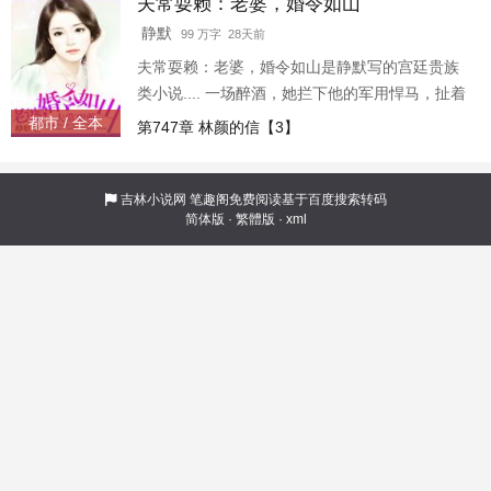
夫常耍赖：老婆，婚令如山
静默
99 万字 28天前
夫常耍赖：老婆，婚令如山是静默写的宫廷贵族
类小说.... 一场醉酒，她拦下他的军用悍马，扯着
衣服大喊，“小弟弟别怕，姐罩你！”结果——她被
都市 / 全本
第747章 林颜的信【3】
拖到床上吃干抹净。再见面，他竟摇身一变，成
了她的相亲对象？“那个......我们不认识吧？”她想
要临阵脱逃，他却扮猪吃老虎，“怎么不认识呢？
吉林小说网
笔趣阁免费阅读基于百度搜索转码
简体版
·
繁體版
·
xml
你可是说过要罩我的，本少现在求罩求暖床！”阔
别重逢，他将她逼到墙角，“本少现在给你两个选
择，第一，投降。”“第二呢？”“