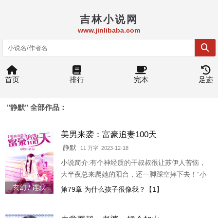
吉林小说网
www.jinlibaba.com
首页
排行
完本
足迹
"静默" 全部作品：
美男来袭：富豪追妻100天
静默
11 万字 2023-12-18
小说简介:有个神经质的干叔叔很让苏伊人苦恼，
大半夜总来爬她的阳台，还一脚踩空摔下去！“小
叔，你在干什么？”某男厚颜，“我在攀岩！”“……
玄幻 / 连载
第79章 为什么孩子很像我？【1】
你的卧室不是也有阳台？”..