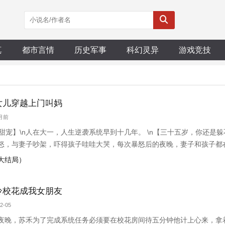
真
都市言情
历史军事
科幻灵异
游戏竞技
女儿穿越上门叫妈
个月前
+甜宠】\n人在大一，人生逆袭系统早到十几年。 \n【三十五岁，你还是
怒，与妻子吵架，吓得孩子哇哇大哭，每次暴怒后的夜晚，妻子和孩子都
儿的原谅，奖励：新手大礼包！】\n这系统，好像来早了。 \n叶清不由
（大结局）
！ \n正在叶清
冷校花成我女朋友
2-05
夜晚，苏禾为了完成系统任务必须要在校花房间待五分钟他计上心来，拿