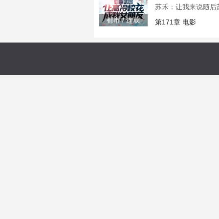
苏禾：让我来说随后
都市 / 连载
第171章 电影