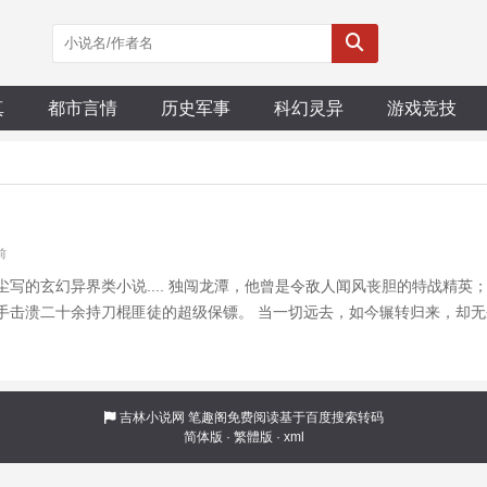
真
都市言情
历史军事
科幻灵异
游戏竞技
前
写的玄幻异界类小说.... 独闯龙潭，他曾是令敌人闻风丧胆的特战精英
手击溃二十余持刀棍匪徒的超级保镖。 当一切远去，如今辗转归来，却无
沾身； 潜龙出海，罪恶都市唯我为尊， 既然生活像个SAO娘们儿般没节
PS：求收藏养肥！
吉林小说网
笔趣阁免费阅读基于百度搜索转码
简体版
·
繁體版
·
xml