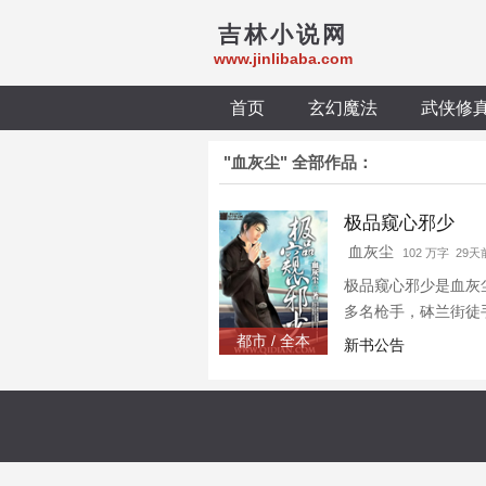
吉林小说网
www.jinlibaba.com
首页
玄幻魔法
武侠修
"血灰尘" 全部作品：
极品窥心邪少
血灰尘
102 万字 29天
极品窥心邪少是血灰尘
多名枪手，砵兰街徒
星，游戏花丛片叶不
都市 / 全本
新书公告
…………………… （