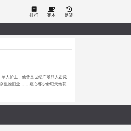
排行
完本
足迹
； 单人护主，他曾是世纪广场只人击毙
奈重操旧业…… 窥心邪少命犯天煞花
操，那老子就好好地给她干回去！