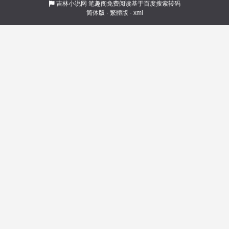
一声，连一具全尸都没留下的高阳带着记忆重生
吉林小说网
笔趣阁免费阅读基于百度搜索转码
简体版
·
繁體版
·
xml
到了古代平行世界，并且标配每日签到系统。 \n
可天胡开局的高阳却在新手大礼包的问题上同系
统起了争执。原本系统让高阳随机抽取两个数字