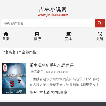
吉林小说网
www.jinlibaba.com
首页
排行
完本
足迹
"老高老了" 全部作品：
重生我的新手礼包居然是
老高老了
134 万字 21小时前
一生跌宕起伏历经坎坷的高阳高老爷子好不容易
在古稀之年才安稳下来，结果却被视频里美女主
播的一句 “此生必驾318”洗脑了，毅然决然的骑着
历史 / 连载
第823 章 杜杰大师的困惑
摩托就奔向了布达拉。\n然而没等出城便因逆行迎
面遇上了根本刹不住的百吨重载王！ \n随着噗的