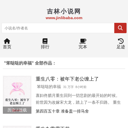
吉林小说网
www.jinlibaba.com
首页
排行
完本
足迹
"笨哒哒的幸福" 全部作品：
重生八零：被年下老公缠上了
笨哒哒的幸福
31 万字 8小时前
寡妇佟腊月重生回到一切悲剧的最开始的时候。
前世因为改嫁宋大龙，踏上了一条不归路。 重生
归来的第一件事便是手刃宋家，把宋家全家搞的
历史 / 连载
第四百五十章 准备盖一排马舍
家破人亡。整治完宋家，佟腊月着手开始收拾公
婆和小姑子，以及村里的极品。 不知不觉间，佟