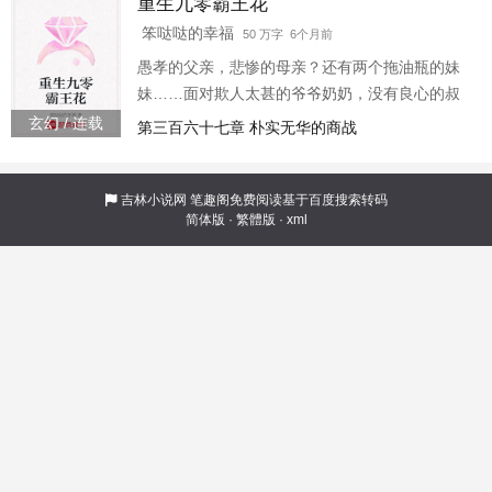
重生九零霸王花
腊月日子越来越好，儿女也健康成长，公婆也改
邪归正，对佟腊月言听计从。 但是，那个年下黏
笨哒哒的幸福
50 万字 6个月前
人的军医邻居，却放着高薪厚禄不去，反而整天
愚孝的父亲，悲惨的母亲？还有两个拖油瓶的妹
缠在佟腊月身边。 军医出身的他，每天像个牛马
妹……面对欺人太甚的爷爷奶奶，没有良心的叔
一样小心伺候
叔婶婶，丧心病狂的姑姑姑父，重生的柴米步步
玄幻 / 连载
第三百六十七章 朴实无华的商战
为营，不仅要搞坏他们的名声，更让他们尝一尝
众叛亲离的滋味……多年后，外人都说柴米是个
冷血的小富婆，只要她自己知道，来时的路，到
吉林小说网
笔趣阁免费阅读基于百度搜索转码
简体版
·
繁體版
·
xml
底多么举步维艰……不过，那只是过往岁月的些
许风霜罢了。