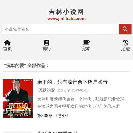
吉林小说网
www.jinlibaba.com
首页
排行
完本
足迹
"沉默的爱" 全部作品：
余下的，只有噪音余下皆是噪音
沉默的爱
116 万字 2023-01-15
大鸟和魔术师代表着一个时代，那就是职业篮球
在篮球之国变得受欢迎的时代，他们为飞人君
临、OK称霸、詹皇、杜兰特、库里等人把篮球变
都市 / 连载
第338章 《意外》
得如此美妙奠定了基础。让他们所有人都成为了
亿万富翁，拥有自