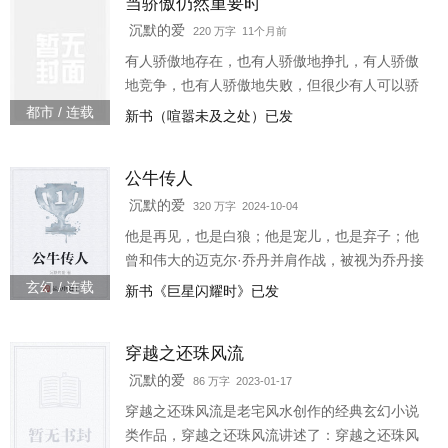
当骄傲仍然重要时
沉默的爱
220 万字 11个月前
有人骄傲地存在，也有人骄傲地挣扎，有人骄傲
地竞争，也有人骄傲地失败，但很少有人可以骄
傲地退出。 当你读完这段话时，恭喜你，你已经
都市 / 连载
新书（喧嚣未及之处）已发
看到了许多球员的一生。这段话的具象化是斯蒂
芬·库里在2021年遭遇失败后说下赛季没人想碰我
公牛传人
们；是蒂姆·邓肯在2014年总决赛开始前坚信他们
不会搞砸；是科比·布莱恩特在老巴斯的追悼会上
沉默的爱
320 万字 2024-10-04
承诺把湖人带进季后赛；是诺维茨基摆脱软蛋之
他是再见，也是白狼；他是宠儿，也是弃子；他
名的夜晚躲进更衣室里流泪；是凯文加内特捧杯
曾和伟大的迈克尔·乔丹并肩作战，被视为乔丹接
后的
班人，虽然他并不情愿。这不是一个平步青云加
玄幻 / 连载
新书《巨星闪耀时》已发
冕为王的童话，这是一个男人历经磨难涅盘重生
站上世界之巅的史诗。在这个英杰辈出的时代，
穿越之还珠风流
一段传奇，即将开始。“麻烦你们让一让，我要登
场了，嗷呜呜~~”
沉默的爱
86 万字 2023-01-17
穿越之还珠风流是老宅风水创作的经典玄幻小说
类作品，穿越之还珠风流讲述了：穿越之还珠风