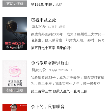
流各位书友要是觉得《穿越之还珠风流》还不错
玄幻 / 连载
第185章 丰腴，风韵
的话请不要忘记向您QQ群和微博里的朋友推荐
哦！3w4309
喧嚣未及之处
沉默的爱
51 万字 1天前
徐凌意外回到2006年，成为了德州理工大学的一
名新生。他天赋异禀，却鲜为人知。 那时，传奇
教练鲍勃·奈特的光环笼罩着整个球队，但这支队
科幻 / 连载
第五百七十五章 蜀黍的诞生
伍仍不过是NCAA浩瀚星河中一颗不起眼的凡星
——直到那一天，它的轨迹彻底改变。 有些人如
你当像勇者翻过群山
同雄鹰一样注定要展翅高飞。徐凌决定在自己的
第二次人生中全力冲向前世从未抵达的山脉。 于
沉默的爱
59 万字 2023-02-11
是， “TTU的乔丹”、 “比肩奥登与杜兰特的超级新
我希望超越23号，成为历史最佳；我希望打破魔
人”、 “来自东方的终结者”……无数标
咒，捍卫王座；我希望有生之年，摸一摸奖杯；
我希望我苦尽甘来，不再是老二；我希望灾难远
都市 / 连载
第二百零三章 他惹人生气一直可以的
离，伤病退散；我希望拿一个FMVP；我希望地球
不是圆的我
余下的，只有噪音