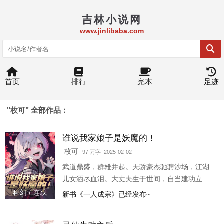
吉林小说网
www.jinlibaba.com
首页
排行
完本
足迹
"枚可" 全部作品：
谁说我家娘子是妖魔的！
枚可
97 万字 2025-02-02
武道鼎盛，群雄并起。天骄豪杰驰骋沙场，江湖
儿女洒尽血泪。大丈夫生于世间，自当建功立
业！ “——当真？”杨是非疑惑回首。自己家里的
科幻 / 连载
新书《一人成宗》已经发布~
画风，和外面好像有点格格不入？