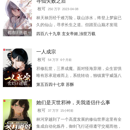
寻仙失败之后
枚可
250 万字 2023-04-08
林天禄历经千难万险，跋山涉水，终登上梦寐已
久的仙山，寻求长生之道。但踏至山巅才发现
——仙山已毁、宗门被灭，只余下残垣断壁。回
都市 / 连载
四百八十九章.玄女帝姬,浊世万载
头望向崖壁下的万丈深渊，林天禄不禁仰天长
叹。能来个人送他下山
一人成宗
枚可
54 万字 6个月前
邪修乱世，三界成魔。面对怪海异潮，众生皆惧
唯有苏承迎难而上，系统转动，独镇寰宇威荡八
荒，十万魔骸铸就震世剑狱足踏幽冥，九幽秽土
玄幻 / 连载
第五百四十七章 苏酥
翻涌滔天灵潮 “今日方知，一人即宗——”苏承感
叹未落，右手已被紧紧抓住。 “那我们呢？” “呃，
她们是灭世邪神，关我道侣什么事
娘子别误会，只是念台词耍个帅...”
————————本书又名《一人独享宗门：全
枚可
37 万字 15小时前
宗资源加身，万倍修炼，给我突破！ 》《一人成
林河穿越到了一个高度发展的修仙世界这里有全
宗，两人成婚，三人...四人...五人...大乱斗！
集成自动化炼丹，御剑飞行还得遵守交规而他，