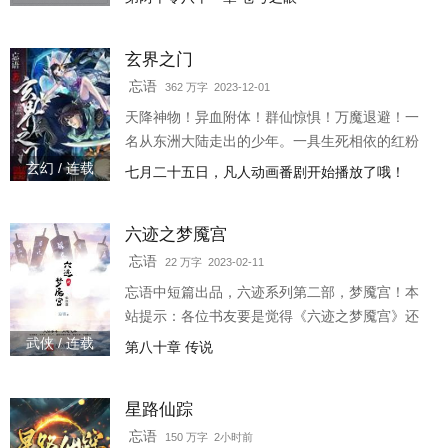
吞天，妖鬼横行，遍野哀鸣。 西游再现，大圣斗
天，天蓬下凡，卷帘重生。 莫名的穿梭与轮回，
玄界之门
虚实掩映，真幻交织！ 是预言中的梦境？还是尚
未发生的现实？ 他能否打破命中注定的魔障，消
忘语
362 万字 2023-12-01
弭还未发生的三界大劫，挽救苍生于水火？
天降神物！异血附体！群仙惊惧！万魔退避！一
名从东洲大陆走出的少年。一具生死相依的红粉
骷髅。一个立志成为至强者的故事。一段叱咤星
玄幻 / 连载
七月二十五日，凡人动画番剧开始播放了哦！
河，大闹三界的传说。忘语新书...
六迹之梦魇宫
忘语
22 万字 2023-02-11
忘语中短篇出品，六迹系列第二部，梦魇宫！本
站提示：各位书友要是觉得《六迹之梦魇宫》还
不错的话请不要忘记向您QQ群和微博里的朋友推
武侠 / 连载
第八十章 传说
荐哦！3w0-68857
星路仙踪
忘语
150 万字 2小时前