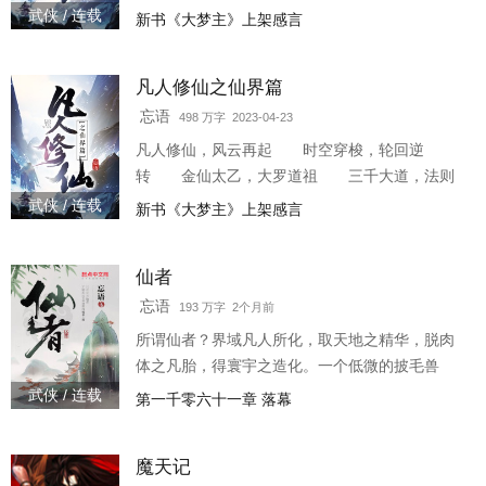
传》仙界篇，一个韩立叱咤仙界的故事，一个凡
武侠 / 连载
新书《大梦主》上架感言
人小子修仙的不灭传说。 特说明下，没有看过前
传的书友，并不影响本书的阅读体验，但感兴趣
凡人修仙之仙界篇
的书友，也可以先去看看《凡人修仙传》，再来
看本书哦。
忘语
498 万字 2023-04-23
凡人修仙，风云再起 时空穿梭，轮回逆
转 金仙太乙，大罗道祖 三千大道，法则
至尊 《凡人修仙传》仙界篇，一个韩立叱咤
武侠 / 连载
新书《大梦主》上架感言
仙界的故事，一个凡人小子修仙的不灭传
说。 特说明下，没有
仙者
忘语
193 万字 2个月前
所谓仙者？界域凡人所化，取天地之精华，脱肉
体之凡胎，得寰宇之造化。一个低微的披毛兽
奴，不甘命运安排，与诸界而争的传说。他知
武侠 / 连载
第一千零六十一章 落幕
道，只有成为仙者，才能让这方界域获得喘息之
机3w0-13233
魔天记