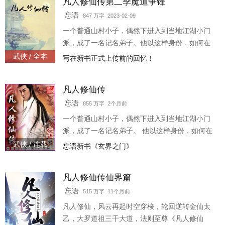
凡人修仙传第二季魔道争锋
忘语
847 万字 2023-02-09
一个普通山村小子，偶然下进入到当地江湖小门
派，成了一名记名弟子。他以这样身份，如何在
门派中立足如何以平庸的资质进入到修仙者的行
武侠 / 全本
写在新书正式上传前的回忆！
列，从而笑傲三界之中！续篇《凡人修仙之仙界
篇》已经在起点中
凡人修仙传
忘语
855 万字 2个月前
一个普通山村小子，偶然下进入到当地江湖小门
派，成了一名记名弟子。 他以这样身份，如何在
门派中立足,如何以平庸的资质进入到修仙者的行
武侠 / 连载
忘语新书《玄界之门》
列，从而笑傲三界之中！
凡人修仙传仙界篇
忘语
515 万字 11个月前
凡人修仙，风云再起时空穿梭，轮回逆转金仙太
乙，大罗道祖三千大道，法则至尊《凡人修仙