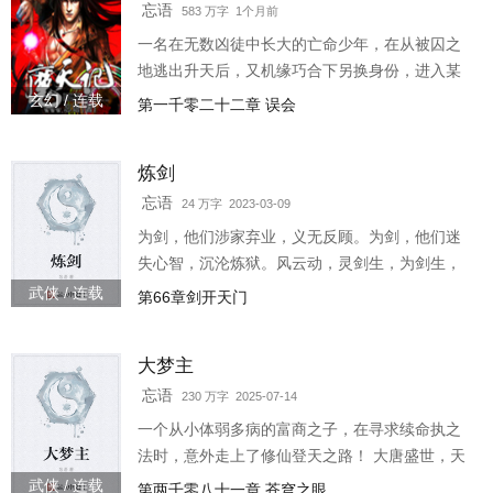
忘语
583 万字 1个月前
一名在无数凶徒中长大的亡命少年，在从被囚之
地逃出升天后，又机缘巧合下另换身份，进入某
一修炼宗门中，从此一个无法想象的大千世界向
玄幻 / 连载
第一千零二十二章 误会
他敞开了大门，但阴差阳错下，又不..
炼剑
忘语
24 万字 2023-03-09
为剑，他们涉家弃业，义无反顾。为剑，他们迷
失心智，沉沦炼狱。风云动，灵剑生，为剑生，
为剑死。少年炼剑师横空出世，异火融生，成就
武侠 / 连载
第66章剑开天门
炼剑宗师。他淬炼亘古未有利刃，披荆斩棘，问
鼎炼剑之巅。3w
大梦主
忘语
230 万字 2025-07-14
一个从小体弱多病的富商之子，在寻求续命执之
法时，意外走上了修仙登天之路！ 大唐盛世，天
下泰平，风调雨顺，百姓安居。 千年后世，魔物
武侠 / 连载
第两千零八十一章 苍穹之眼