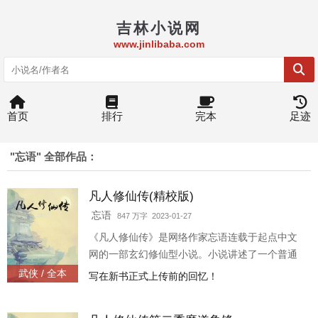
吉林小说网
www.jinlibaba.com
首页
排行
完本
足迹
"忘语" 全部作品：
凡人修仙传(精校版)
忘语
847 万字 2023-01-27
《凡人修仙传》是网络作家忘语连载于起点中文
网的一部玄幻修仙型小说。小说讲述了一个普通
的山村穷小子，偶然之下，跨入到一个江湖小门
武侠 / 全本
写在新书正式上传前的回忆！
派，成了一名记名弟子。虽然资质平庸，但依靠
自身的坚持不懈和