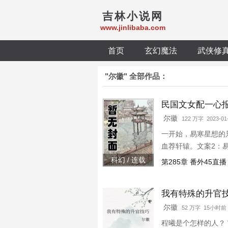
吉林小说网
www.jinlibaba.com
首页
玄幻魔法
武侠修
"尔徽" 全部作品：
民国文女配一心
尔徽
122 万字 2023-01
一开始，易寒星想的
血荐轩辕。文案2：
科幻 / 连载
第285章 番外45直播
我有特殊的升官
尔徽
52 万字 15小时前
程曦是个怎样的人？