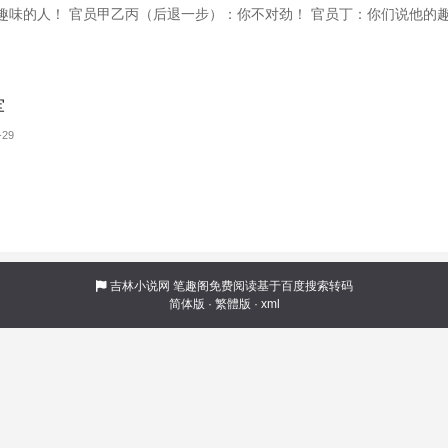
趣味的人！ 官员甲乙丙（后退一步）：你不对劲！ 官员丁：你们说他的
夕。 一开始，程曦想要女扮男装考科举，但突然出现科举舞弊大案，搜身
家业，当了一名师爷。
军
-29
吉林小说网
笔趣阁免费阅读基于百度搜索转码
简体版
·
繁體版
·
xml