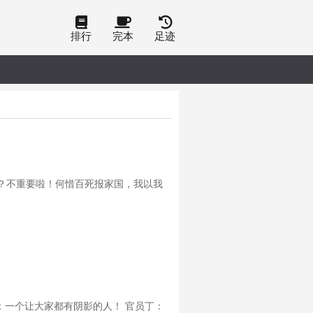
排行
完本
足迹
？不重要啦！何惜百死报家国，我以我
：一个让大家都有阴影的人！ 官员丁：