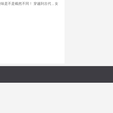
趣味是不是截然不同！ 穿越到古代，女
变得格外严格。 只拿到秀才的程曦琢