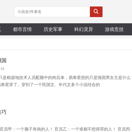
真
都市言情
历史军事
科幻灵异
游戏竞技
报国
-19
只是根据地技术人员配额中的肉后来，易寒星想的只是报国男女主是什么
易寒星穿了。穿到了一个民国文、年代文多个小说结合的
技巧
 官员甲：一个脑子有病的人！ 官员乙：一个谁都不想得罪的人！ 官员丙