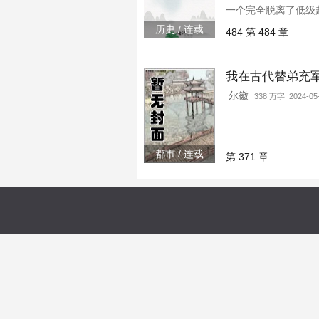
一个完全脱离了低级
性人身依附、朝不保
历史 / 连载
484 第 484 章
磨了一下，直接继承
我在古代替弟充
尔徽
338 万字 2024-05
都市 / 连载
第 371 章