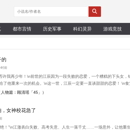
真
都市言情
历史军事
科幻灵异
游戏竞技
子的
1小时前
否许我再少年！\n前世的江辰因为一段失败的恋爱，一个糟糕的下头女，
爷给了他重来一次的机会。\n这一世，江辰一定要一直谈甜甜的恋爱！ \n
回家！ \n而当单纯少女拿出黑卡；\n高冷御姐开着劳斯莱斯，化身高冷女
】（人物篇：顾清瑶「45」）
的我
狗，女神校花急了
天前
绝！”\n江澈表白失败、高考失意、人生一落千丈……一场意外，让他重生