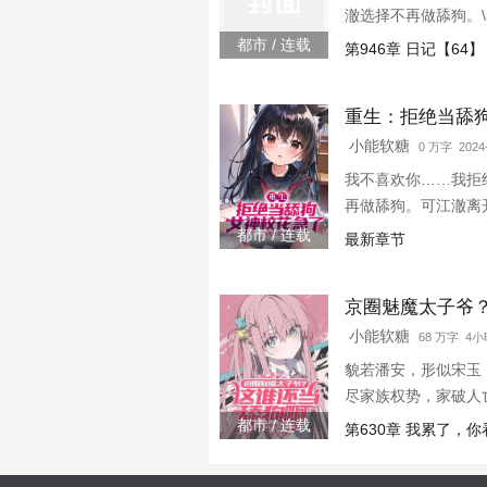
澈选择不再做舔狗。\
还做朋友好不好？”\
都市 / 连载
第946章 日记【64】
么？”
重生：拒绝当舔狗
小能软糖
0 万字 2024-
我不喜欢你……我拒
再做舔狗。可江澈离
我错了,我是喜欢你
都市 / 连载
最新章节
京圈魅魔太子爷
小能软糖
68 万字 4
貌若潘安，形似宋玉
尽家族权势，家破人
辞表示：论炸裂，果
都市 / 连载
第630章 我累了，
压偶像明星，身材爆