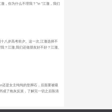
澈，你为什么不理我？”\n “江澈，我们
后脑勺：“表白你拒绝，我走了，你又追什
到十八岁高考前夕。这一次,江澈选择不
我？江澈,我们还做朋友好不好？江澈,
么？
\n还是女主纯纯的垫脚石，后面要被吸
穿书成了炮灰反派，了解完一切之后陈清
独居他一人，豪车名表琳琅满目，长相碾