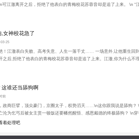
n可江澈离开之后，拒绝了他表白的青梅校花苏蓉音却是追了上来。 \n “江
n “江澈，我错了，我是喜欢你的，我接受你的表白……”\n江澈双手抱着
,女神校花急了
03-25
绝！江澈表白失败、高考失意、人生一落千丈…… 一场意外,让他重生回
开之后,拒绝了他表白的青梅校花苏蓉音却是追了上来。江澈,你为什么不理
的,我接受你的表白……江澈双手抱着后脑勺：表白你拒绝,我走了,你又追什
？这谁还当舔狗啊
小时前
，政商巨擘，顶尖豪门，京圈太子，权势滔天……\n这你跟我说是舔狗？ 
亡沦为乞丐后被女主赏一顿饭还要幡然醒悟、感恩戴德的终极舔狗？ \n
然还得看女频！ \n千万额度黑卡塞满钱包，价值十几亿的苏式园林宅院
你看着处理吧
杀走秀模特，体质堪