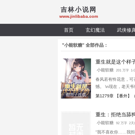
吉林小说网
www.jinlibaba.com
首页
玄幻魔法
武侠修
"小能软糖" 全部作品：
重生就是这个样
小能软糖
201 万字 
春风若有怜花意，可
憾。 \n现在，老天
消愁的高冷御姐？跟她
都市 / 连载
第1279章 【番外
\n只单纯想谈个恋爱
重生：拒绝当舔
小能软糖
92 万字 2
“我不喜欢你……我拒