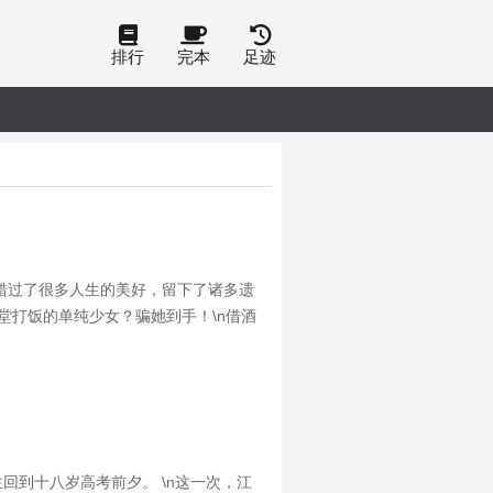
排行
完本
足迹
错过了很多人生的美好，留下了诸多遗
食堂打饭的单纯少女？骗她到手！\n借酒
总裁；\n江辰这才发现——\n完蛋！
回到十八岁高考前夕。 \n这一次，江