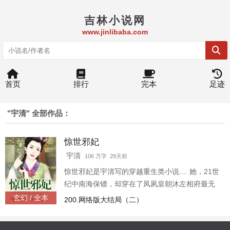
吉林小说网
www.jinlibaba.com
首页
排行
完本
足迹
"宇清" 全部作品：
惊世邪妃
宇清
106 万字 28天前
惊世邪妃是宇清写的穿越重生类小说.... 她，21世
纪中南海保镖，却穿在了凤夙皇朝沐左相府最无
用的废柴“丑”颜三小姐身上，出嫁当日惨遭休弃，
玄幻 / 全本
200.网络版大结局（二）
声名狼藉，父亲不待见，贱如奴婢，备受欺凌和
谋害； 他，凤夙皇朝的妖孽二皇子，传言说其相