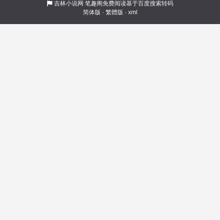
貌丑陋，怪病缠身，见不得日光，近不了女子，
吉林小说网
笔趣阁免费阅读基于百度搜索转码
简体版
·
繁體版
·
xml
冷血阴狠，被誉为“恶魔”，却偏只能以她的身体才
能根除蛊毒；他步步为饵，不料先丢了心……
他，四国的商业传奇，最大暗杀组织的幕后老板