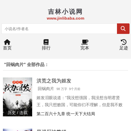
吉林小说网
www.jinlibaba.com
首页
排行
完本
足迹
"回锅肉片" 全部作品：
洪荒之我为姬发
回锅肉片
98 万字 9个月前
姬发泪眼说道：“我没想强国，我没想当明君贤
王，我只想败国，可能你们不理解，但是我不败
国就治不好病就得死，大力地开发民力、开源节
历史 / 连载
第二百六十九章 统一天下大结局
流、发挥创造力、大力发展先进生产力、科技创
新、肃清荼毒百姓的恶人，大家就能够像我一