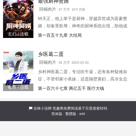
最强厨神赘婿
样。” “好的，这就是一代贤王的风采，多么的高
瞻远瞩，多么的标新立异，没有贤君周武王做的
回锅肉片
67 万字 10个月前
这些，就没有强国，朋友们让我一起加油干，为
钟天正，他上辈子是厨神，穿越异世成为富豪赘
了伟大的强国梦。”
婿，却备受欺辱，神奇的厨神系统出现，助他成
为一代传奇，从此，妹子、票子应有尽有，他发
玄幻 / 连载
第一百五十九章 大结局
誓要让受的屈辱全部偿还！
乡医葛二蛋
回锅肉片
45 万字 2023-03-20
乡村神医葛二蛋，专治吹牛逼，还有各种疑难杂
症，不管邻家小表妹，还是隔壁寡妇，高冷女总
裁，美女大明星，深闺怨妇，统统找上门求他治
都市 / 连载
第一百六十七章 两亿五千 医疗大钱
疗。他说：“我以前被陷害过，不去城里了。”霸道
女总裁：“得
吉林小说网
笔趣阁免费阅读基于百度搜索转码
简体版
·
繁體版
·
xml