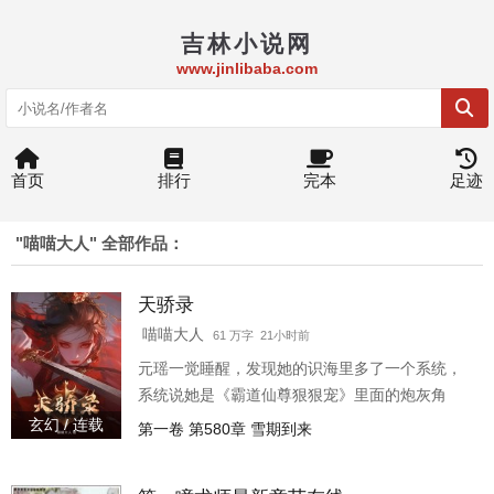
吉林小说网
www.jinlibaba.com
首页
排行
完本
足迹
"喵喵大人" 全部作品：
天骄录
喵喵大人
61 万字 21小时前
元瑶一觉睡醒，发现她的识海里多了一个系统，
系统说她是《霸道仙尊狠狠宠》里面的炮灰角
色，她元瑶作为逍遥宗的小师妹，在噎死后，便
玄幻 / 连载
第一卷 第580章 雪期到来
成了全宗都不敢提及的白月光。 直到女主陆湘湘
来到逍遥宗，她让全宗人都想起了白月光元瑶。