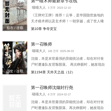
第一瞳术师最新章节在线
因此，逍遥宗众人因为将女主当成了元瑶的替
身，不断地对女主好，没有害过女主半分，然后
喵喵大人
3 万字 2023-12-10
被女主残忍地灭门了。 元瑶果断掀桌：女主你不
《王牌对王牌》推荐！云筝，是华国隐世族地的
当人，我也不当白月光炮灰师妹了。 逍遥宗众人
天才瞳术师以及玄术师！一朝穿越，成了世人唾
皆知，元瑶是个小
弃的废材！废材？翻手覆云间算尽天下事，一双
都市 / 连载
第10章 争夺灵宝
妖异赤红色异瞳驭万兽！可偏偏算不了，看不穿
那个尊贵雅致，风光月霁般的帝尊。云筝不解地
第一召唤师
问：“你图什么？”傲娇帝尊别扭地转过头，喃喃自
语道：“不过只图你一个罢了……”
喵喵大人
165 万字 2025-08-03
沈烟，本是末世最强的异能统治者，却在对付丧
尸时遭逢队友背叛陨落。 再次睁眼时，她发现自
己竟成为归元大陆召唤师家族的废材少女！废
历史 / 连载
第1194章 天外天之战（12）
材？ 她觉醒主心灵骨后，召唤万兽群鬼，踏破大
千领域，一剑可斩万将！在她步步往上走的时
第一召唤师沈烟封行尧
候，一个神秘的妖孽男人竟缠上了她，他强势地
将她禁锢在怀里，笑道：“烟儿，你怎么不亲亲
喵喵大人
8 万字 2024-02-27
我？”沈烟：“别逼我打你。”
沈烟，本是末世最强的异能统治者，却在对付丧
尸时遭逢队友背叛陨落。再次睁眼时，她发现自