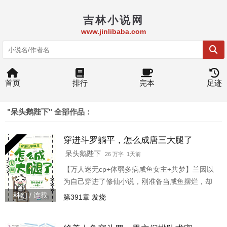
吉林小说网
www.jinlibaba.com
首页
排行
完本
足迹
"呆头鹅陛下" 全部作品：
穿进斗罗躺平，怎么成唐三大腿了
呆头鹅陛下
26 万字 1天前
【万人迷无cp+体弱多病咸鱼女主+共梦】兰因以
为自己穿进了修仙小说，刚准备当咸鱼摆烂，却
被窃取内门机密的唐三坑死，和他一前一后穿到
科幻 / 连载
第391章 发烧
了斗罗大陆。 *兰因觉醒神级武魂通天白泽，被鉴
定为变异的怪羊，先天满魂力，却是个病秧子。