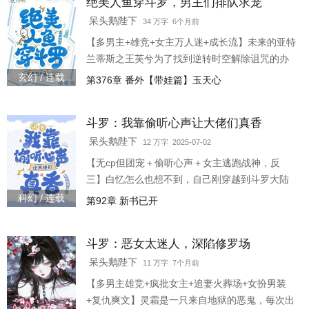
绝美人鱼穿斗罗，男主们排队求宠
训练时: “我有关节炎。”比赛时: “我有支气管炎。”
被送花时: “我有鼻炎。”被告白时: “我有心肌炎。”
呆头鹅陛下
34 万字 6个月前
一直躺平从未被超越，但兰因发现剧情趋势好像
【多男主+雄竞+女主万人迷+成长流】未来的亚特
不太对……唐三不是主角吗？
兰蒂斯之王芙兮为了找到逆转时空解除诅咒的办
法，穿越不同世界寻找时空碎片。 芙兮开局就身
玄幻 / 连载
第376章 番外【带娃篇】玉天心
穿成比比东的妹妹，和她一起拜千寻疾为师修
炼，待了几年都没有时空碎片的消息。 直到比比
斗罗：我靠偷听心声让大佬们真香
东想要掐死襁褓之中的千仞雪，芙兮误打误撞保
下千仞雪，脑海中终于响起一道冰冷的机器音：
呆头鹅陛下
12 万字 2025-07-02
「叮——攻略系统绑定成功，宿主芙兮完成攻略
【无cp但团宠＋偷听心声＋女主逃跑战神，反
任务后，可获得：时空碎片。 」意识到自己在这
三】白忆怎么也想不到，自己刚穿越到斗罗大陆
个世界可能面
成了个五岁的孩子，就被七宝琉璃宗的人抓去给
科幻 / 连载
第92章 新书已开
宁荣荣当了玩伴。 面对宁荣荣各种无理的要求，
白忆都能凭借偷听心声轻松应对，真正做到让雇
斗罗：恶女太迷人，深陷修罗场
主满意，实现零差评。 后来，白忆好不容易摆脱
了七宝琉璃宗的控制，可转眼间——就被天斗皇
呆头鹅陛下
11 万字 7个月前
家学院的人抓去打杂。 在魂师大赛的观赛席没待
【多男主雄竞+疯批女主+追妻火葬场+女扮男装
多久，又被武魂殿前来暗杀唐三的人误打误撞捉
+复仇爽文】灵霜是一只来自地狱的恶鬼，每次出