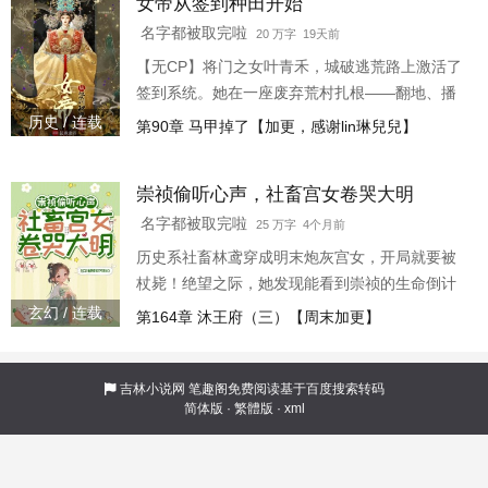
女帝从签到种田开始
【自动种植大棚】：蔬菜自由，馋哭基地长！
……Lv.MAX空中之城→解锁【文明火种库】：这
名字都被取完啦
20 万字 19天前
里是末世唯一的净土！ “其实我只是个开饭馆
【无CP】将门之女叶青禾，城破逃荒路上激活了
的，”刘呼呼摊手， “是你们逼我拯救世界的。
签到系统。她在一座废弃荒村扎根——翻地、播
种、堆肥，靠前世农科院本事和一身将门骨气活
历史 / 连载
第90章 马甲掉了【加更，感谢lin琳兒兒】
下来。 从一个人开荒到招揽流民成村，从摆摊卖
菜到粮商登门。后来军阀混战天下大乱，她的粮
崇祯偷听心声，社畜宫女卷哭大明
仓成了最硬的底气。 “主公！这天下是您种出来
的，臣恭请主公早登大宝！”她擦擦手上的泥：
名字都被取完啦
25 万字 4个月前
“可。”
历史系社畜林鸢穿成明末炮灰宫女，开局就要被
杖毙！绝望之际，她发现能看到崇祯的生命倒计
时【仅剩16年】！ 而崇祯竟能听到她的心声！
玄幻 / 连载
第164章 沐王府（三）【周末加更】
【温体仁这老贼又在画大饼，三个月后就引狼入
室，把他凌迟都不解恨！ 】下一秒，崇祯：“温爱
卿，朕看你劳苦功高，不如告老还乡？”【哎哟，
吉林小说网
笔趣阁免费阅读基于百度搜索转码
简体版
·
繁體版
·
xml
李自成快要杀到京城了，得赶紧在西北推广土豆
红薯，不然流民大军谁顶得住？ 】转眼间，崇祯
下旨，成立皇家农务司，重金寻访高产作物。