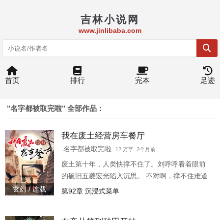
吉林小说网
www.jinlibaba.com
首页
排行
完本
足迹
"名字都被取完啦" 全部作品：
我在废土经营房车餐厅
名字都被取完啦
12 万字 2个月前
废土第十年，人类快撑不住了。刘呼呼看着眼前
的破旧五菱宏光陷入沉思。 不对啊，撑不住难道
不是因为没吃饱吗？！幸好，【移动堡垒进化系
玄幻 / 连载
第92章 沉浸式菜单
统】已上线！ Lv.1破旧房车→解锁【自动烹饪
台】：油条豆浆，香飘十里！Lv.2钢铁巨兽→解锁