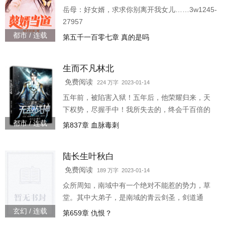
岳母：好女婿，求求你别离开我女儿……3w1245-
27957
都市 / 连载
第五千一百零七章 真的是吗
生而不凡林北
免费阅读
224 万字 2023-01-14
五年前，被陷害入狱！五年后，他荣耀归来，天
下权势，尽握手中！我所失去的，终会千百倍的
拿回来！3w1237-26603
都市 / 连载
第837章 血脉毒刺
陆长生叶秋白
免费阅读
189 万字 2023-01-14
众所周知，南域中有一个绝对不能惹的势力，草
堂。其中大弟子，是南域的青云剑圣，剑道通
神。二弟子，万古女帝，统领一个时代。三弟
玄幻 / 连载
第659章 仇恨？
子，当世大儒，文曲星下凡。四弟子，魔神转