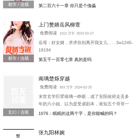
3w1250-25463
都市 / 连载
第二百六十一章 你只是个傀儡
上门赘婿岳风柳萱
免费阅读
1012 万字 2023-03-27
岳母：好女婿，求求你别离开我女儿……3w1245-
18194
都市 / 连载
第五千一百零七章 真的是吗
南璃楚烁穿越
免费阅读
303 万字 2024-02-25
末世玄学巨擘南璃一睁眼，成了安阳侯府走丢多
年的六小姐。以为是受虐剧本，谁知五个哥哥一
个比一个宠她！南璃大喊别宠了，其实妹妹超能
玄幻 / 连载
1076：眠眠的这两个字，是你能喊的吗？
打，捉鬼算卦看相看风水，治病救人样样精通，
带领家人升官发财！一不小心救下的九王爷，权
张九阳林婉
倾朝野，是出了名的冰冷寡情，更是独宠她上