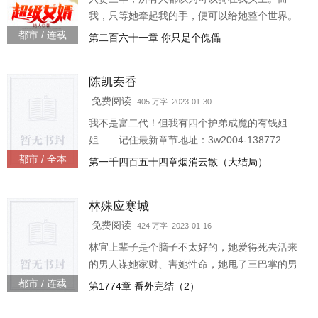
我，只等她牵起我的手，便可以给她整个世界。
3w1250-25461
都市 / 连载
第二百六十一章 你只是个傀儡
陈凯秦香
免费阅读
405 万字 2023-01-30
我不是富二代！但我有四个护弟成魔的有钱姐
姐……记住最新章节地址：3w2004-138772
都市 / 全本
第一千四百五十四章烟消云散（大结局）
林殊应寒城
免费阅读
424 万字 2023-01-16
林宜上辈子是个脑子不太好的，她爱得死去活来
的男人谋她家财、害她性命，她甩了三巴掌的男
人却成为众人仰望、求着供着的大人物，高攀不
都市 / 连载
第1774章 番外完结（2）
起的她死于他的床上。重活一世，她总算活明白
了，害她的她要全