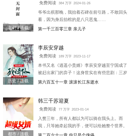
瘾，不肯纳妾。绿茶白莲怒喊：“王爷子嗣单薄，
免费阅读
384 万字 2024-01-26
怎么能行？！”南璃指着排成一队的捉鬼小崽崽
爷爷出殡那晚，我抬着石碑在前引路，不敢回头
们：“眼睛不好我给你治！”九王爷将她抱起来：
看，因为身后抬棺的是八只恶鬼……
“我们再生几个。”
玄幻 / 连载
第一千三百零三章 亲儿子
李辰安穿越
免费阅读
189 万字 2023-11-17
本书又名《逍遥小贵婿》李辰安穿越至宁国成了
被赶出家门的弃子！这身世实在有些悲剧：三岁
启蒙至十一岁尚不能背下三字经，后学武三年依
历史 / 连载
第六百五十一章 滚滚长江东逝水
旧不得其门！文不成武不就遂放弃，再经商，三
年又血本无归。他就是街坊们口中的傻子，偏偏
韩三千苏迎夏
还遇见了狗血的退婚。面对如此开局，李辰安淡
然一笑吟诵了一首词，不料却进入了贵人的眼，
免费阅读
77 万字 2023-01-14
于是遇见了一些奇特的人和事，就此走出了一条
入赘三年，所有人都以为可以骑在我头上。而
波澜壮阔的路。“若是问我的理想，我真的只是想
我，只等她牵起我的手，便可以给她整个世界。
开个小酒馆赚点银子
3w1250-25462
都市 / 连载
第二百六十一章 你只是个傀儡