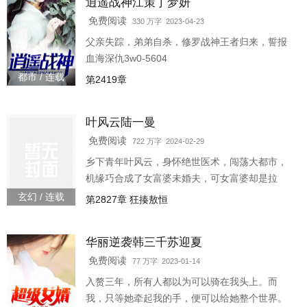
逍遥战神江策丁梦妍
免费阅读
330 万字 2023-04-23
父亲失踪，弟弟自杀，修罗战神王者归来，誓报
血海深仇3w0-5604
都市 / 连载
第2419章
叶风云陆一曼
免费阅读
722 万字 2024-02-29
乡下青年叶风云，身怀绝世医术，闯荡大都市，
机缘巧合成了女富婆未婚夫，可女富婆却是拉
拉……
玄幻 / 连载
第2827章 狂揍敖恒
华丽逆袭韩三千苏迎夏
免费阅读
77 万字 2023-01-14
入赘三年，所有人都以为可以骑在我头上。而
我，只等她牵起我的手，便可以给她整个世界。