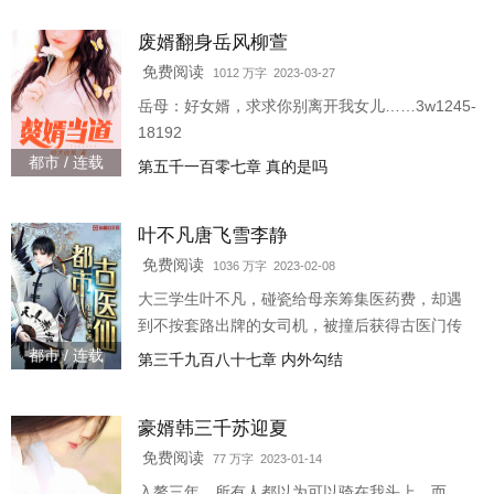
世，镇压九幽。……陆长
废婿翻身岳风柳萱
免费阅读
1012 万字 2023-03-27
岳母：好女婿，求求你别离开我女儿……3w1245-
18192
都市 / 连载
第五千一百零七章 真的是吗
叶不凡唐飞雪李静
免费阅读
1036 万字 2023-02-08
大三学生叶不凡，碰瓷给母亲筹集医药费，却遇
到不按套路出牌的女司机，被撞后获得古医门传
承，从此通医术、修功法、玩转都市，赢得无数
都市 / 连载
第三千九百八十七章 内外勾结
美女青睐。（超爽黑啤微信公众号上线，欢迎大
家关注。）叶不凡
豪婿韩三千苏迎夏
免费阅读
77 万字 2023-01-14
入赘三年，所有人都以为可以骑在我头上。而