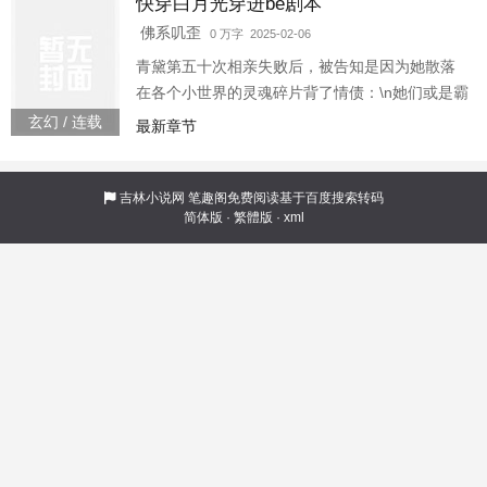
快穿白月光穿进be剧本
奉上滚烫真心，却被原世界的青黛轻易摔碎。 \n
系统：我们的口号是挽回被白月光伤透的深情男
佛系叽歪
0 万字 2025-02-06
人！\n万人迷钓系女主青黛：单身是不可能的，这
青黛第五十次相亲失败后，被告知是因为她散落
辈子都不可能的！ \n碎片一：受情伤的嘴硬
在各个小世界的灵魂碎片背了情债：\n她们或是霸
总白月光、或是校草的隐婚对象、摄政王朱砂
玄幻 / 连载
最新章节
痣、女尊夫郎的暗恋对象…\n作为白月光，她撩完
就跑。 \n男主们爱她，为她痴，为她狂。\n他们
奉上滚烫真心，却被原世界的青黛轻易摔碎。 \n
吉林小说网
笔趣阁免费阅读基于百度搜索转码
简体版
·
繁體版
·
xml
系统：我们的口号是挽回被白月光伤透的深情男
人！\n万人迷钓系女主青黛：单身是不可能的，这
辈子都不可能的！ \n碎片一：受情伤的嘴硬