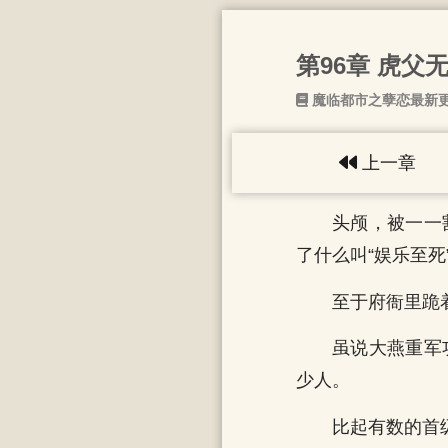
第96章 虎父
魔临都市之孽恋最新
上一章
头颅，被一一
了什么叫“娱乐至死
至于府衙里跪
虽说大燕重军
少人。
比起有数的首