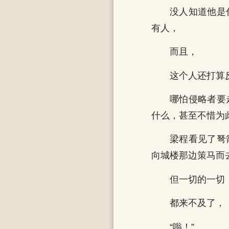
没人知道他是
有人，
而且，
这个人还打算
哪怕侵略者要
什么，甚至不惜为
梁程看见了弩
向城楼那边策马而
但一切的一切
都来不及了，
“嗡！”