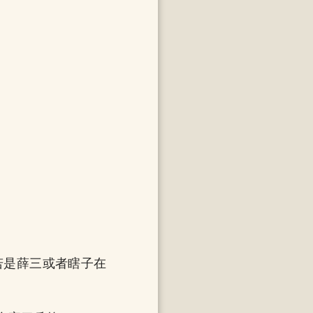
若是薛三或者瞎子在