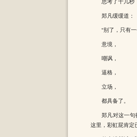
思考了十几秒
郑凡缓缓道：
“别了，只有一
意境，
嘲讽，
逼格，
立场，
都具备了。
郑凡对这一句
这里，彩虹屁肯定