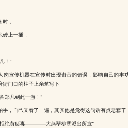
衙时，
地砖上一插，
凡！”
人肉宣传机器在宣传时出现谐音的错误，影响自己的丰
府衙门口的柱子上亲笔写下：
备郑凡到此一游！”
拍手，自己又看了一遍，其实他是觉得这句话有点老套了
赌拒绝黄赌毒————大燕翠柳堡派出所宣”