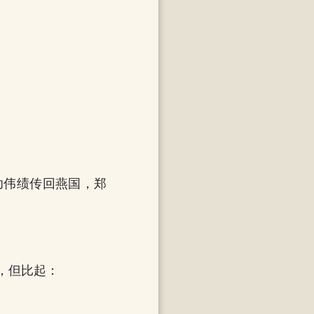
功伟绩传回燕国，郑
，但比起：