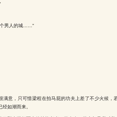
，
个男人的城……”
很满意，只可惜梁程在拍马屁的功夫上差了不少火候，
已经如潮而来。