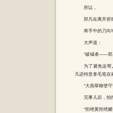
所以，
郑凡在离开府
将手中的刀向
大声道：
“破城者——郑
为了避免这帮
凡还特意拿毛笔在
“大燕翠柳堡守
完事儿后，拍
“拒绝黄拒绝