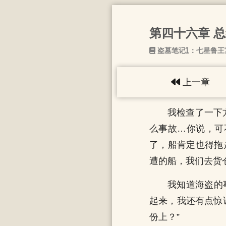
第四十六章 
盗墓笔记1：七星鲁王
上一章
我检查了一下
么事故…你说，可
了，船肯定也得拖
遭的船，我们去货
我知道海盗的
起来，我还有点惊
份上？”