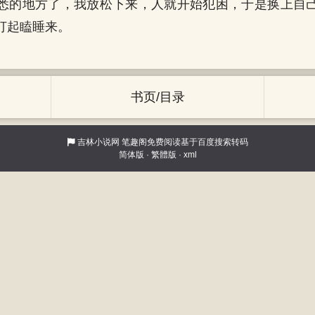
悉的地方了，我放松下来，人就开始犯困，于是换上自
打起瞌睡来。
书页/目录
吉林小说网
笔趣阁免费阅读基于百度搜索转码
简体版
·
繁體版
·
xml