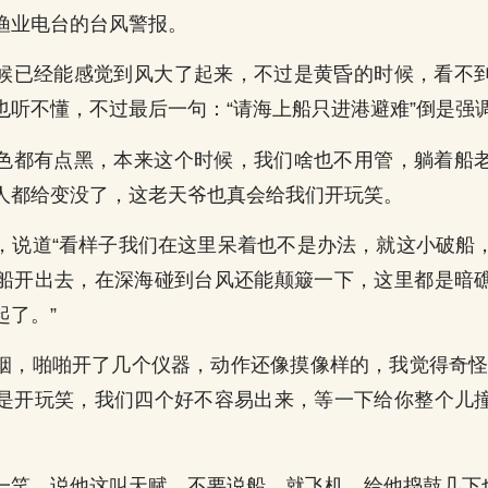
渔业电台的台风警报。
候已经能感觉到风大了起来，不过是黄昏的时候，看不
也听不懂，不过最后一句：“请海上船只进港避难”倒是强
色都有点黑，本来这个时候，我们啥也不用管，躺着船
人都给变没了，这老天爷也真会给我们开玩笑。
，说道“看样子我们在这里呆着也不是办法，就这小破船
船开出去，在深海碰到台风还能颠簸一下，这里都是暗
起了。”
烟，啪啪开了几个仪器，动作还像摸像样的，我觉得奇怪
是开玩笑，我们四个好不容易出来，等一下给你整个儿
一笑，说他这叫天赋，不要说船，就飞机，给他捣鼓几下