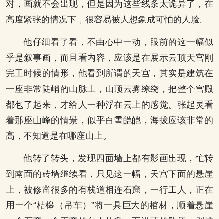
对，画就不会出现，但是因为这些线条太诡异了，在
高度紧张的情况下，很容易被人想象成可怕的人脸。
他仔细看了看，不由心中一动，眼前的这一幅似
乎是叙事画，而且看内容，应该是在展示云顶天宫刚
完工时候的情形，他看到所谓的天宫，其实是建筑在
一座非常陡峭的山脉上，山顶云雾缭绕，把整个宫殿
都包了起来，才给人一种浮在云上的感觉。张起灵看
着那座山峰的情景，似乎白雪皑皑，海拔应该非常的
高，不知道是在哪座山上。
他转了转头，发现四面墙上都有影画出现，忙转
到南面的砖墙继续看，只见这一幅，天宫下面的悬崖
上，被修凿很多的有栈道相连石窟，一行工人，正在
用一个“桔槔（吊车）”将一具巨大的棺材，顺着悬崖