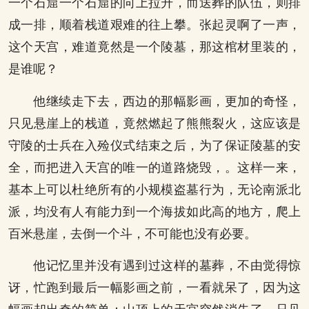
一个石窟一个石窟的向上拉升，而送葬的队伍，则排
成一排，顺着栈道艰难的往上攀。张起灵啊了一声，
这个天宫，难道竟然是一个陵墓，那这棺材里装的，
是谁呢？
他继续走下去，西边的那幅影画，更加的奇怪，
只见悬崖上的栈道，竟然燃起了熊熊裂火，这应该是
守陵的士兵在入殓仪式结束之后，为了保证陵墓的安
全，而把进入天宫的唯一的道路烧毁，。这样一来，
基本上可以杜绝所有的小规模盗墓行为，无论南派北
派，均没有人有能力到一个海拔如此高的地方，爬上
百米悬崖，去倒一个斗，不可能也没有必要。
他记忆里并没有遇到过这样的墓葬，不由觉得惊
讶，忙跑到最后一幅影画之前，一看就呆了，因为这