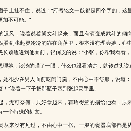
面子上挂不住，说道：“府号铭文一般都是四个字的，这
更加不可能。”
的遗风，说着说着就文斗起来，而且有演变成武斗的倾
然看到张起灵冷冷的靠在角落里，根本没有理会她，心
瓷长颈瓶递到他面前，很俏皮的说：“小张，你帮我看看，
想理她，淡淡的瞄了一眼，什么也没看清楚，就转过头说道
，她很少在男人面前吃闭门羹，不由心中不舒服，说道：
答！”说着一下子把那瓶子塞到张起灵手里。
起，无可奈何，只好拿起来，霍玲得意的指给他看，原
有一个特殊的刻文。
灵从来没有见过，不由心中一楞。一般的瓷器底部都是