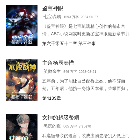
鉴宝神眼
七宝琉璃
1693 万字 2024-06-27
《鉴宝神眼》是七宝琉璃精心创作的都市言
情，ABC小说网实时更新鉴宝神眼最新章节并
且提供无弹窗阅读，书友所发表的鉴宝神眼评
都市 / 连载
第六千零五十二章 第三件事
论，并不代表ABC小说网赞同或者支持鉴宝神
眼读者的观点。各位书友
主角杨辰秦惜
笑傲余生
546 万字 2023-03-21
五年前，为了能让自己配得上她，他不辞而
别。五年后，他携一身惊天本领，荣耀而归，
只是归来之时，竟发现自己多了一个女儿。
都市 / 连载
第4139章
3w4597-16544
女神的超级赘婿
黑夜的瞳
805 万字 7个月前
我遵循母亲的遗言，装成废物去给别人做上门