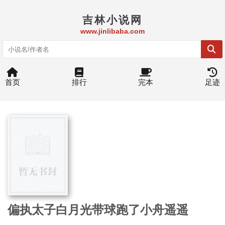
吉林小说网
www.jinlibaba.com
首页
排行
完本
足迹
偏执太子白月光带球跑了小舟遥遥