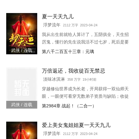
偏宠幸了一个婢女，还当宝贝似的捧在手心。
林霜儿出生贫寒，生来就是贱命，她知道自己
夏一天天九儿
不该沉迷于主子的宠爱。可这位主子，替她撑
腰，在她面前屈尊降贵，还给了她独一无二的
浮梦流年
2112 万字 2023-04-24
偏宠。林霜儿泥足深陷，心里眼里都只容得下
我从出生前就给人算计了，五阴俱全，天生招
他。可是后来，主子带回一个姑娘，那姑娘
厉鬼，懂行的先生说我活不过七岁，死后是要
长...
给人养成血衣小鬼害人的。外婆为了救我，给
武侠 / 连载
第八千二百五十三章：元璃
我娶了童养媳，让我过起了安生日子，虽然后
来我发现媳妇姐姐不是人…
万倍返还，我收徒百无禁忌
淡味冰淇淋
358 万字 19小时前
穿越修仙世界成为长老，开局获得一双仙师天
眼，一眼便可看穿无数弟子资质与缺陷；收徒
圣阶资质弟子，获得万倍返还体质，徒弟修炼
武侠 / 连载
第2984章 战起！（二合一）
我越强。 自此，张云开启了一条收徒养徒之
路…… “你培养徒弟修为从炼气期突破，获得
爱上美女鬼姐姐夏一天天九儿
百倍返还，你突破到了筑基期巅峰！” “你培养
徒弟修为从筑基期突破，获得千倍返还，你突
浮梦流年
2112 万字 2023-04-24