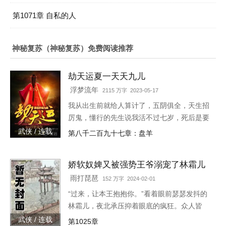
第1071章 自私的人
神秘复苏（神秘复苏）免费阅读推荐
劫天运夏一天天九儿
浮梦流年
2115 万字 2023-05-17
我从出生前就给人算计了，五阴俱全，天生招
厉鬼，懂行的先生说我活不过七岁，死后是要
给人养成血衣小鬼害人的。外婆为了救我，给
武侠 / 连载
第八千二百九十七章：盘羊
我娶了童养媳，让我过起了安生日子，虽然后
来我发现媳妇姐姐不是人…
娇软奴婢又被强势王爷溺宠了林霜儿
夜北承
雨打琵琶
152 万字 2024-02-01
“过来，让本王抱抱你。”看着眼前瑟瑟发抖的
林霜儿，夜北承压抑着眼底的疯狂。众人皆
知，大宋的战神王爷清冷寡欲，不近女色，偏
武侠 / 连载
第1025章