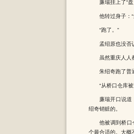
廉瑞挂上了“盘
他转过身子：“
“跑了。”
孟绍原也没否
虽然重庆人人
朱绍奇跑了普
“从桥口仓库
廉瑞开口说道
绍奇销赃的。
他被调到桥口
个最合适的。大概