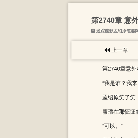
第2740章 意
迷踪谍影孟绍原笔趣
上一章
第2740章意
“我是谁？我来
孟绍原笑了笑
廉瑞在那怔怔
“可以。”