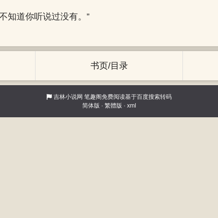
，不知道你听说过没有。”
书页/目录
吉林小说网
笔趣阁免费阅读基于百度搜索转码
简体版
·
繁體版
·
xml