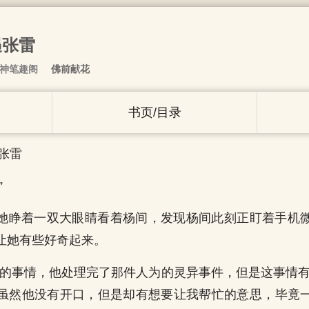
遇张雷
护神笔趣阁
佛前献花
书页/目录
遇张雷
”
她睁着一双大眼睛看着杨间，发现杨间此刻正盯着手机
让她有些好奇起来。
明的事情，他处理完了那件人为的灵异事件，但是这事情有
虽然他没有开口，但是却有想要让我帮忙的意思，毕竟