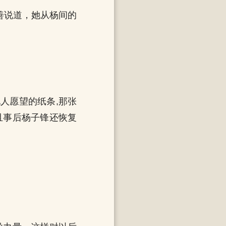
善说道，她从杨间的
人愿望的纸条,那张
且事后杨子锋还恢复