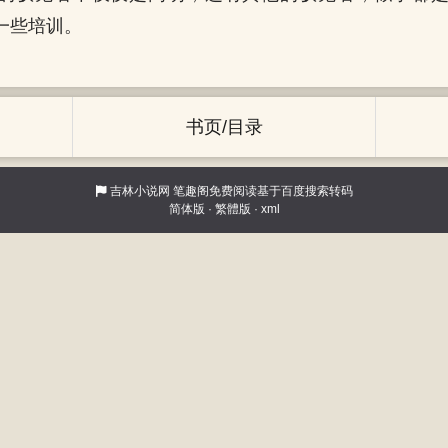
一些培训。
书页/目录
吉林小说网
笔趣阁免费阅读基于百度搜索转码
简体版
·
繁體版
·
xml