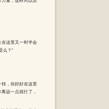
异力量，这样对以后
住在这里又一时半会
是么？”
。
一转，你好好在这里
你离远一点就行了，