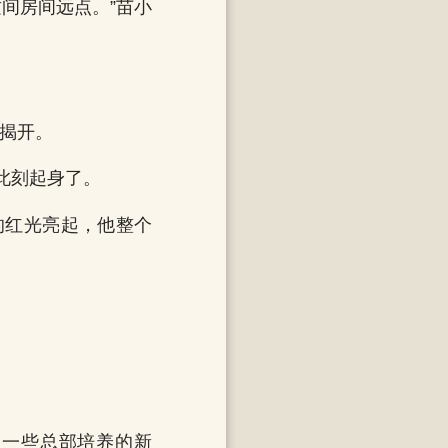
间房间远点。”苗小
布揭开。
此刻起身了。
的红光亮起，他整个
是一些总部培养的新