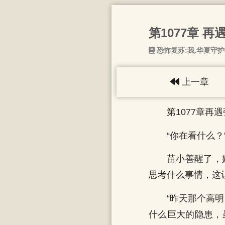
第1077章 再
恐怖复苏:我,华夏守
上一章
第1077章再
“你在看什么？
苗小善醒了，
思考什么事情，这
“昨天那个高
什么巨大的隐患，