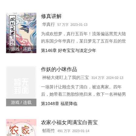
的小丑可以代替主人学习锻炼，而且效果翻倍
的替身地灵…怎么说呢。这
修真讲解
华真行
57 万字 2023-01-13
为成欢想梦，真行五百年！流落偏远黑荒大陆
的东国少年华真行，某日梦见了五百年后的世
界。在那个世界上，很多国度与部族甚至已消
游戏 / 连载
第146章 好奇宝宝与淡定少年
失于历史长河，而古老的东国迎来了强大的新
生，东方智慧焕发新的光芒
作妖的小咪作品
神秘大佬盯上了我的三宝
314 万字 2024-02-13
一场算计让顾念失了清白，被迫离家。四年
后，她带着三胞胎惊艳归来，救下一名神秘男
子。她认为救人是医生天职，却不料男子缠着
游戏 / 连载
第1048章 福星降临
她求负责。“你救了我，我以身相许。”三胞胎
炸了，“我们不需要后爹。”神秘男子拿出亲子
农家小福女周满宝白善宝
鉴定，“乖，我是你们的亲爹。”顾念抚额，带
着三胞胎就跑路……外界传闻，商界霸主陆寒
郁雨竹
491 万字 2023-01-14