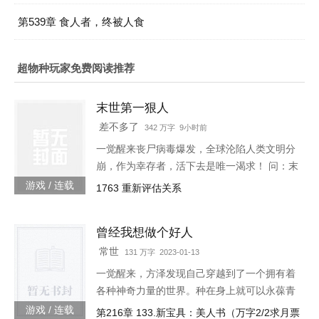
第539章 食人者，终被人食
超物种玩家免费阅读推荐
末世第一狠人
差不多了
342 万字 9小时前
一觉醒来丧尸病毒爆发，全球沦陷人类文明分
崩，作为幸存者，活下去是唯一渴求！ 问：末
世怎样才能活下去？答：首先要狠！【非重
游戏 / 连载
1763 重新评估关系
生】【轻系统】【丧尸】【末世生存】【杀伐
果断】【不圣母】
曾经我想做个好人
常世
131 万字 2023-01-13
一觉醒来，方泽发现自己穿越到了一个拥有着
各种神奇力量的世界。种在身上就可以永葆青
春的蘑菇每分一个分身就会智商下降实力提升
游戏 / 连载
第216章 133.新宝具：美人书（万字2/2求月票