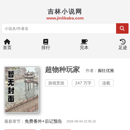
吉林小说网
www.jinlibaba.com
首页
排行
完本
足迹
超物种玩家
作者：
癫狂优雅
游戏竞技
247 万字
连载
免费番外+后记预告
最新章节：
2026-08-04 22:35:10