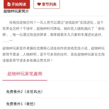
开始阅读
章节列表
超物种玩家简介
你相信造物主吗？一旦人类可以通过“游戏副本”实现进化，这个
世界会怎样？千禧年，超物种时代降临。祂向世人随机抛出了「身份
牌」，每一位通过筛选持牌者，都掌握着非凡力量和专属进化途径。
……一
超物种玩家是作者癫狂优雅呕心沥血创作的游戏竞技小说，超物种玩
家情节紧凑，人物鲜明，是不可多得的佳作。喜欢超物种玩家全文阅
读最新章节请多多收藏点赞支持！
超物种玩家笔趣阁
免费番外2《末世风光》
免费番外1《奢想》