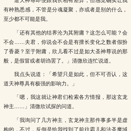
道天神尊即便跟我长相有差异，但感觉确实让我
有种熟悉感，不管是分魂凝聚，亦或者是别的什么，
至少都不可能是我。
「还有其他的结界沦为其附庸？这怎么可能？会
不会……夫君，你说会不会是有擅长变化之数者假扮
了香菱？至于附庸，欣儿看不过是如大圣神尊说的那
般，是假冒或者胡诌罢了。」清微欣连忙说道。
我点头说道：「希望只是如此，但不可否认，这
道天神尊具有极强的影响力。」
「嗯，我这就让神君们检索各方情报，那这玄龙
神主……」清微欣试探的问道。
「我询问了几方神主，玄龙神主那件事多半是虚
构的，不过，反倒是给我找到了前往霜儿和法圣魔域