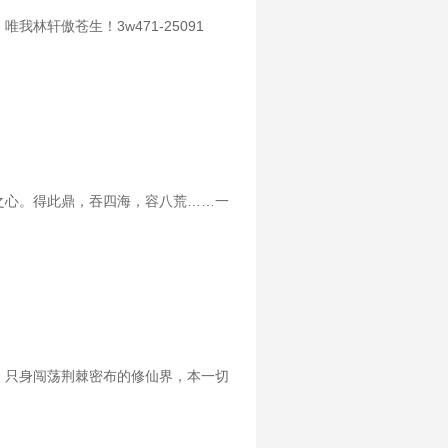
轩傲苍生！3w471-25091
之心。得此鼎，吞四海，容八荒……一
，只身闯荡荆棘密布的修仙界，本一切