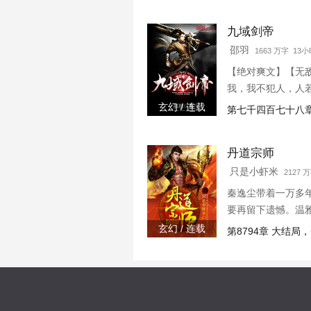
九域剑帝
邵羽
1663 万字 13
【绝对爽文】【无
我，我不犯人，人若
玄幻 / 连载
第七千四百七十八章
丹道宗师
只是小虾米
2127 万
秦逸尘带着一万多
要再留下遗憾。温
玄幻 / 连载
第8794章 大结局