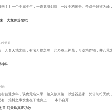
来！】一个不屈少年，一道龙魂剑影，一段不朽传奇。帝路争雄谁为峰，唯我林
：剑来！大龙剑爆发吧
字 2个月前
苟，无名天地之始，有名万物之母，此乃吞天神鼎，可凝精作物，并八荒
！
黑神珠
小时前
山村普通少年，误食无名朱果，踏入修真路，以炼器起家，凭借制符天赋
是有一难料之事发生在了他身上…… 本书自开
七章 幻天珠真正功效