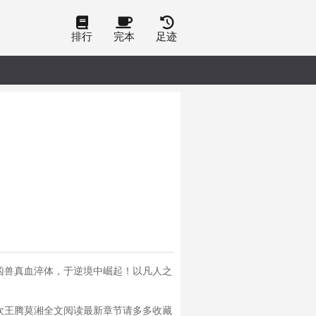
排行
完本
足迹
凶兽真血淬体，于逆境中崛起！以凡人之
欢王腾莫湘全文阅读最新章节请多多收藏