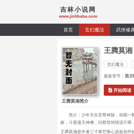
吉林小说网
www.jinlibaba.com
首页
玄幻魔法
武侠修
王腾莫湘
玄幻魔法
第2
最新章节：
开始阅读
王腾莫湘简介
简介：少年天生至尊神脉，却因一
躯，斗那漫天神佛，问那世间情谊斤两
王腾莫湘是作者三寸寒芒呕心沥血创作