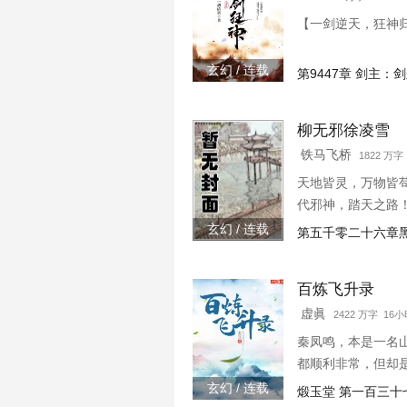
【一剑逆天，狂神归
玄幻 / 连载
第9447章 剑主
柳无邪徐凌雪
铁马飞桥
1822 万
天地皆灵，万物皆
代邪神，踏天之路
玄幻 / 连载
第五千零二十六章
百炼飞升录
虚眞
2422 万字 16
秦凤鸣，本是一名
都顺利非常，但却
玄幻 / 连载
煅玉堂 第一百三十