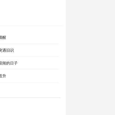
 清醒
 突遇旧识
 喧闹的日子
 晋升