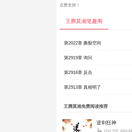
点赞支持！
王腾莫湘笔趣阁
第2022章 撕裂空间
第2919章 询问
第2916章 反击
第2913章 真相明了
王腾莫湘免费阅读推荐
逆剑狂神
kͬѧ
2712 万字 2023-03