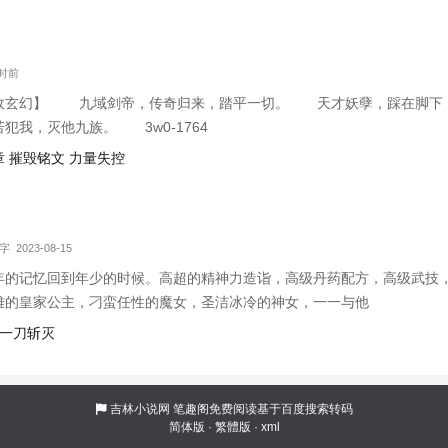
小时前
敌玄幻】 九域剑帝，传奇归来，踏平一切。 天才妖孽，踩在脚下
犯我，灭他九族。 3w0-1764
 摧毁铭文 力量失控
字 2023-08-15
年的记忆回到年少的时候。高超的精神力造诣，高级丹药配方，高级武技
雅的皇家公主，刁蛮任性的魔女，圣洁冰冷的神女，一一与他
，一刀斩灭
吉林小说网
笔趣阁免费阅读基于百度搜索转码
简体版
·
繁體版
·
xml