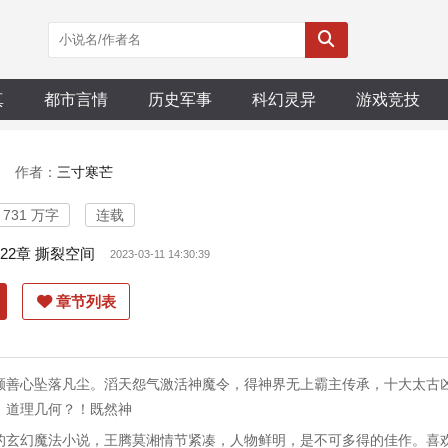
真
都市言情
历史军事
科幻灵异
游戏竞技
作者：
三寸寒芒
731 万字
连载
022章 撕裂空间
2023-03-11 14:30:39
章节列表
颗善心坠落凡尘。滔天怨气激活神魔令，得神界无上霸主传承，十大太古
，道理几何？！既然神
的玄幻魔法小说，王腾莫湘情节紧凑，人物鲜明，是不可多得的佳作。喜