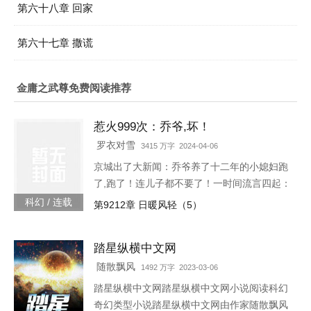
第六十八章 回家
第六十七章 撒谎
金庸之武尊免费阅读推荐
惹火999次：乔爷,坏！
罗衣对雪
3415 万字 2024-04-06
京城出了大新闻：乔爷养了十二年的小媳妇跑
了,跑了！连儿子都不要了！一时间流言四起：
听说是乔爷技术差时间短、夫妻生活不和谐；
科幻 / 连载
第9212章 日暖风轻（5）
听说是小媳妇和别人好上了；听说是儿子太
丑。某天,小奶娃找到了叶佳期,委屈巴巴：七
踏星纵横中文网
七,爸爸说我是宠物店买的。宠物店怎么能买到
这么漂亮的儿子。叶佳期呵呵笑,明明是……摸
随散飘风
1492 万字 2023-03-06
奖中的。小奶娃望天：……某禽兽翻身而上：
踏星纵横中文网踏星纵横中文网小说阅读科幻
我喜欢天天摸奖。叶佳期怒：乔斯年,出去！十
奇幻类型小说踏星纵横中文网由作家随散飘风