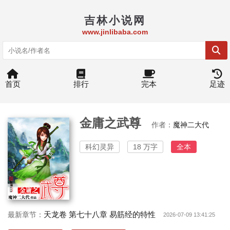
吉林小说网
www.jinlibaba.com
首页
排行
完本
足迹
金庸之武尊
作者：
魔神二大代
科幻灵异
18 万字
全本
天龙卷 第七十八章 易筋经的特性
最新章节：
2026-07-09 13:41:25