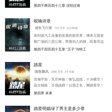
八岁那年,叶佳期进了乔爷的浴室
创作踏星最新章节由网友提供，《踏星》情节
科幻 / 连载
第四千两百四十三章 没怕过谁
跌宕起伏、扣人心弦，是一本情节与文笔俱佳
的科幻小说，免费提供踏星
呢喃诗章
咸鱼飞行家
723 万字 12小时前
来到蒸汽工业蓬勃发展的新世界，继承王国首
都广场的三层公寓，带着别人的猫，听着耳边
的呢喃之语，去见证这个诡秘而离奇的时代。
科幻 / 连载
第四千四百四十五章 “王子”与特工
第六纪元的史诗即将开始，帷幕后，被选中者
将要踏入传说。旧神、遗物
踏星
随散飘风
1986 万字 2个月前
浩瀚宇宙，无尽种族！恢弘战技，十决横空！
远古独姓，百强战榜！以我之名，脚踏星空！
2200年的一天，当人类第一次登上海王星，看
科幻 / 连载
第四章 未来
到的是一柄战刀和一具站立的尸体！！！已有
完结老书《末日之无上
踏星明嫣绿了男主是多少章