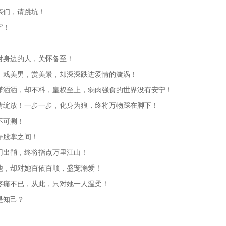
亲们，请跳坑！
字！
对身边的人，关怀备至！
，戏美男，赏美景，却深深跌进爱情的漩涡！
潇洒洒，却不料，皇权至上，弱肉强食的世界没有安宁！
情绽放！一步一步，化身为狼，终将万物踩在脚下！
不可测！
弄股掌之间！
刃出鞘，终将指点万里江山！
他，却对她百依百顺，盛宠溺爱！
疼痛不已，从此，只对她一人温柔！
是知己？