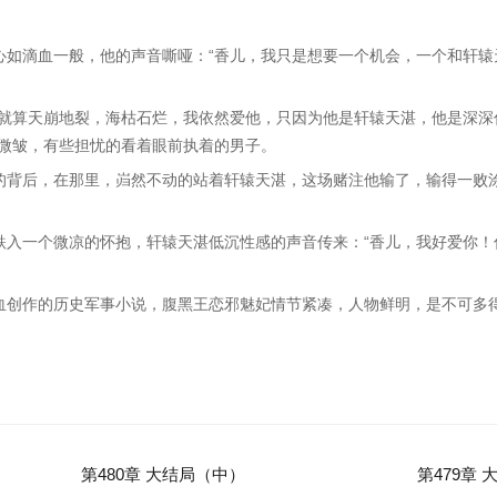
心如滴血一般，他的声音嘶哑：“香儿，我只是想要一个机会，一个和轩辕
，就算天崩地裂，海枯石烂，我依然爱他，只因为他是轩辕天湛，他是深深
头微皱，有些担忧的看着眼前执着的男子。
的背后，在那里，岿然不动的站着轩辕天湛，这场赌注他输了，输得一败
跌入一个微凉的怀抱，轩辕天湛低沉性感的声音传来：“香儿，我好爱你！
血创作的历史军事小说，腹黑王恋邪魅妃情节紧凑，人物鲜明，是不可多
第480章 大结局（中）
第479章