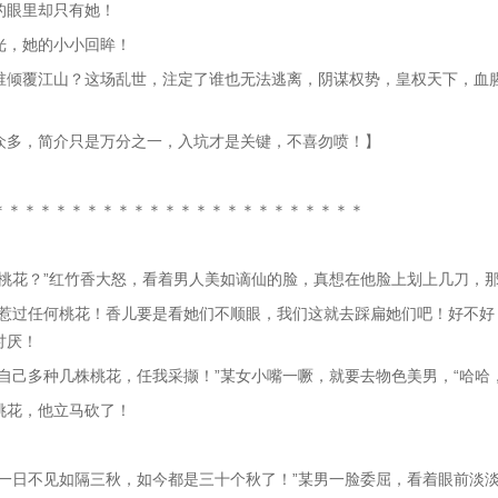
的眼里却只有她！
光，她的小小回眸！
谁倾覆江山？这场乱世，注定了谁也无法逃离，阴谋权势，皇权天下，血
众多，简介只是万分之一，入坑才是关键，不喜勿喷！】
＊＊＊＊＊＊＊＊＊＊＊＊＊＊＊＊＊＊＊＊＊＊＊＊
少桃花？”红竹香大怒，看着男人美如谪仙的脸，真想在他脸上划上几刀，
招惹过任何桃花！香儿要是看她们不顺眼，我们这就去踩扁她们吧！好不好
讨厌！
自己多种几株桃花，任我采撷！”某女小嘴一噘，就要去物色美男，“哈哈
挑花，他立马砍了！
，一日不见如隔三秋，如今都是三十个秋了！”某男一脸委屈，看着眼前淡