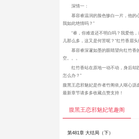
深情一：
慕容睿温润的脸色惨白一片，他的
我如此绝情吗？”
“睿，你难道还不明白吗？我爱他
儿那么多，这又是何苦呢？”红竹香眉
慕容睿深邃如墨的眼睛望向红竹香
空。。。
红竹香站在原地一动不动，身后却
怎么办？”
腹黑王恋邪魅妃是作者竹阁依人呕心沥
最新章节请多多收藏点赞支持！
腹黑王恋邪魅妃笔趣阁
第481章 大结局（下）