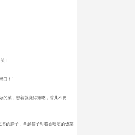
一笑！
胃口！”
做的菜，想着就觉得难吃，香儿不要
王爷的脖子，拿起筷子对着香喷喷的饭菜