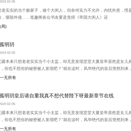
023-02-05
老老实实的当个败家子，做个大闲人，但奈何实力不允许，内忧外患，愣
业，驱除外侵……笔趣阁各位书友要是觉得《帝国大闲人》还
结局)
孤明玥
024-02-05
无疆本来只想老老实实当个小太监，却无意发现堂堂大夏皇帝居然是女儿身
下，你也不想你的秘密被人发现吧？”就在这时，风华绝代的皇后突然到来
小赵子，你替朕伺候皇后，以后便是朕的心腹！”
后一无所有
孤明玥皇后请自重我真不想代替陛下呀最新章节在线
024-02-05
无疆本来只想老老实实当个小太监，却无意发现堂堂大夏皇帝居然是女儿身
下，你也不想你的秘密被人发现吧？”就在这时，风华绝代的皇后突然到来
小赵子，你替朕伺候皇后，以后便是朕的心腹！”
后一无所有