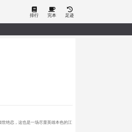
排行
完本
足迹
倾世绝恋，这也是一场尽显英雄本色的江