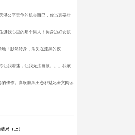
天湛公平竞争的机会而已，你当真要对
住进我心里的那个男人！你身边好女孩
涂地！默然转身，消失在漆黑的夜
你让我着迷，让我无法自拔。。。我该
得的佳作。喜欢腹黑王恋邪魅妃全文阅读
 大结局（上）