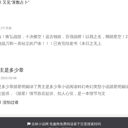
 又见“算数占卜”
字 2个月前
族！恢弘战技，十决横空！远古独姓，百强战榜！以我之名，脚踏星空！2
柄战刀和一具站立的尸体！！！已有完结老书《末日之无上
主是多少章
2023-03-06
是多少章踏星明嫣绿了男主是多少章小说阅读科幻奇幻类型小说踏星明嫣
友提供，《踏星》情节跌宕起伏、扣人心弦，是一本情节与文
 没怕过谁
吉林小说网
笔趣阁免费阅读基于百度搜索转码