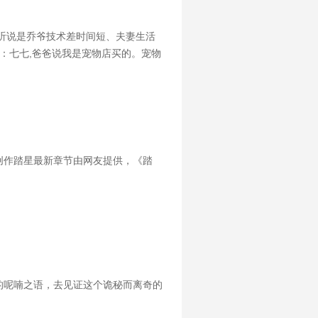
听说是乔爷技术差时间短、夫妻生活
：七七,爸爸说我是宠物店买的。宠物
兽翻身而上：我喜欢天天摸奖。叶佳
创作踏星最新章节由网友提供，《踏
的呢喃之语，去见证这个诡秘而离奇的