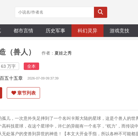
真
都市言情
历史军事
科幻灵异
游戏竞技
造（兽人）
作者：
夏娃之秀
63 万字
全本
百五十五章
2026-07-09 09:37:39
章节列表
的孤儿，一次意外失足摔到了一个名叫卡斯大陆的星球，这是个兽人的世
个高科技星球，在这个星球中，许仁的异能有一个名字，“杌力”，而传说
从无处落户的变兽到异世的神造！【本文大开金手指，所以各种不可能都