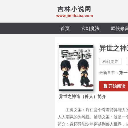
吉林小说网
www.jinlibaba.com
首页
玄幻魔法
武侠修
异世之神
科幻灵异
第一
最新章节：
开始阅读
异世之神造（兽人）简介
主角文案：许仁是个有着特异能力
人人嘲讽的为雌性。辅助文案：这是一
简介：身怀异能少年穿越到兽人世界，