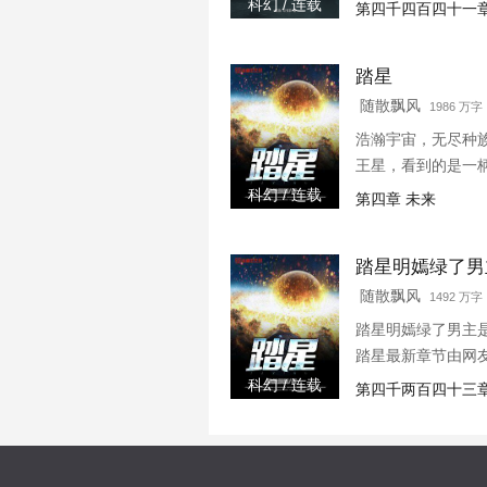
科幻 / 连载
第四千四百四十一章
踏星
随散飘风
1986 万
浩瀚宇宙，无尽种
王星，看到的是一
科幻 / 连载
第四章 未来
踏星明嫣绿了男
随散飘风
1492 万字 
踏星明嫣绿了男主
踏星最新章节由网
科幻 / 连载
第四千两百四十三章