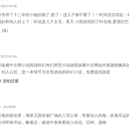
2024-04-06
乔爷养了十二年的小媳妇跑了,跑了！连儿子都不要了！一时间流言四起：
媳妇和别人好上了；听说是儿子太丑。某天,小奶娃找到了叶佳期,委屈巴巴
漂亮的儿子。叶佳期呵呵笑,明明是……摸奖中的。小奶娃望天：……某禽
轻（5）
！十八岁那年,叶佳期进了乔爷的浴室
2023-03-06
星纵横中文网小说阅读科幻奇幻类型小说踏星纵横中文网由作家随散飘风
、扣人心弦，是一本情节与文笔俱佳的科幻小说，免费提供踏星
 没怕过谁
万字 16小时前
发展的新世界，继承王国首都广场的三层公寓，带着别人的猫，听着耳边
史诗即将开始，帷幕后，被选中者将要踏入传说。旧神、遗物