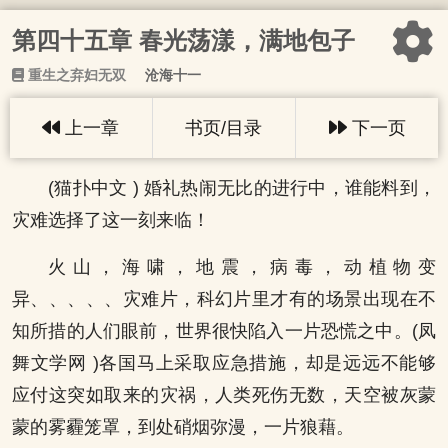
第四十五章 春光荡漾，满地包子
重生之弃妇无双
沧海十一
上一章
书页/目录
下一页
(猫扑中文 ) 婚礼热闹无比的进行中，谁能料到，
灾难选择了这一刻来临！
火山，海啸，地震，病毒，动植物变
异、、、、、灾难片，科幻片里才有的场景出现在不
知所措的人们眼前，世界很快陷入一片恐慌之中。(凤
舞文学网 )各国马上采取应急措施，却是远远不能够
应付这突如取来的灾祸，人类死伤无数，天空被灰蒙
蒙的雾霾笼罩，到处硝烟弥漫，一片狼藉。