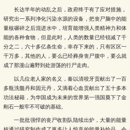
长达半年的动乱之后，政府终于有了应对措施，
研究出一系列净化污染水源的设备，把丧尸脑中的能
量核碾碎之后混进水中，培育能增强人类精神力和体
能的各种食物，但是此时，人类的数量已经锐减了千
分之二，六十多亿条生命，幸存下来的，只有区区一
千万多，其他的人，要么已经葬身丧尸腹中，要么就
成了那漫山遍野到处游荡的行尸走肉。
以几位老人家的名义，秦以清咬牙贡献出了一百
多瓶洗髓丹和固元丹，又滴着心血贡献出了五十多本
功法秘籍，为华国成为未来的世界第一强国奠下了金
刚石一般牢不可破的基础。
一批批强悍的丧尸收割队陆续出炉，大量的能量
核通过研究制作成了更多让人惊喜的能量补给品，令