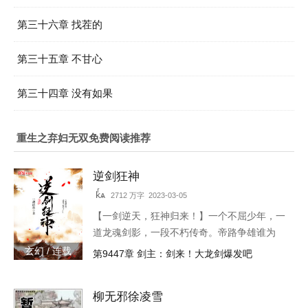
第三十六章 找茬的
第三十五章 不甘心
第三十四章 没有如果
重生之弃妇无双免费阅读推荐
逆剑狂神
kͬѧ
2712 万字 2023-03-05
【一剑逆天，狂神归来！】一个不屈少年，一
道龙魂剑影，一段不朽传奇。帝路争雄谁为
峰，唯我林轩傲苍生！3w471-25091
玄幻 / 连载
第9447章 剑主：剑来！大龙剑爆发吧
柳无邪徐凌雪