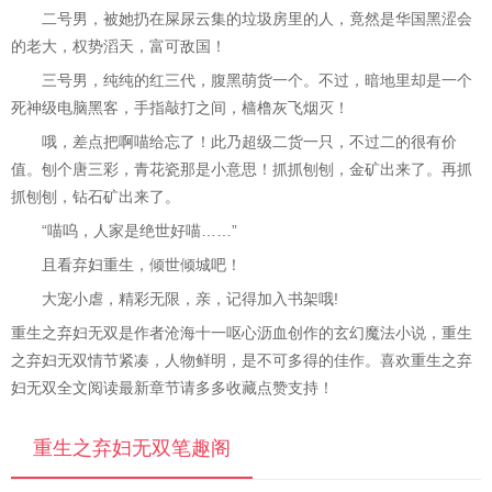
二号男，被她扔在屎尿云集的垃圾房里的人，竟然是华国黑涩会
的老大，权势滔天，富可敌国！
三号男，纯纯的红三代，腹黑萌货一个。不过，暗地里却是一个
死神级电脑黑客，手指敲打之间，樯橹灰飞烟灭！
哦，差点把啊喵给忘了！此乃超级二货一只，不过二的很有价
值。刨个唐三彩，青花瓷那是小意思！抓抓刨刨，金矿出来了。再抓
抓刨刨，钻石矿出来了。
“喵呜，人家是绝世好喵……”
且看弃妇重生，倾世倾城吧！
大宠小虐，精彩无限，亲，记得加入书架哦!
重生之弃妇无双是作者沧海十一呕心沥血创作的玄幻魔法小说，重生
之弃妇无双情节紧凑，人物鲜明，是不可多得的佳作。喜欢重生之弃
妇无双全文阅读最新章节请多多收藏点赞支持！
重生之弃妇无双笔趣阁