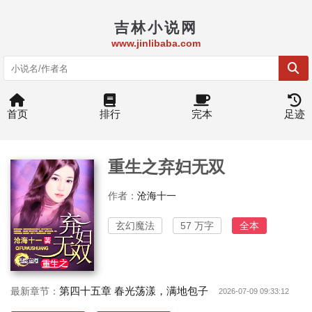
吉林小说网
www.jinlibaba.com
首页
排行
完本
足迹
重生之弃妇无双
作者：
沧海十一
玄幻魔法
57 万字
全本
第四十五章 春光荡漾，满地包子
最新章节：
2026-07-09 09:33:12