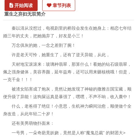
开始阅读
章节列表
重生之弃妇无双简介
秦以清从没想过，电视剧里的桥段会发生在她身上：相恋七年结
婚三年的丈夫，把她抛弃了，好友是小三！
万念俱灰的她，一念之差割了腕！
许是老天可怜，她重生了，还有了逆天异能，从此，
天材地宝滚滚来：玻璃种翡翠，那算什么！看她的钻石级翡翠，
佩之强身健体，美容养颜，延年益寿，还可以用来砸核桃哦！但是，
一克千金！！！
被渣女陷害成了炮灰，竟然让她发现了神秘的撒雅古国宝藏，顺
便升级了异能！这狗屎运真是暴强了，嘿嘿，不声不响，收入囊中！
什么，老爸得了绝症！小意思，生机神力瞬间治愈，顺便做个全
身改造，从此年轻二十岁！
还有美男萌物扑面来：
一号男，一朵奇葩竟妖娆，竟然是人称“魔鬼总裁” 的财团大>