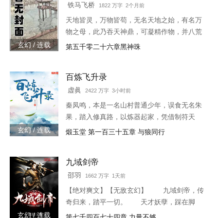
铁马飞桥
1822 万字 2个月前
天地皆灵，万物皆苟，无名天地之始，有名万
物之母，此乃吞天神鼎，可凝精作物，并八荒
之心。得此鼎，吞四海，容八荒……一代邪
玄幻 / 连载
第五千零二十六章黑神珠
神，踏天之路！
百炼飞升录
虚眞
2422 万字 3小时前
秦凤鸣，本是一名山村普通少年，误食无名朱
果，踏入修真路，以炼器起家，凭借制符天
赋，只身闯荡荆棘密布的修仙界，本一切都顺
玄幻 / 连载
煅玉堂 第一百三十五章 与狼同行
利非常，但却是有一难料之事发生在了他身
上…… 本书自开
九域剑帝
邵羽
1662 万字 1天前
【绝对爽文】【无敌玄幻】 九域剑帝，传
奇归来，踏平一切。 天才妖孽，踩在脚
下，强者大能，挥手灭杀。 人不犯我，我
玄幻 / 连载
第七千四百七十四章 力量不够