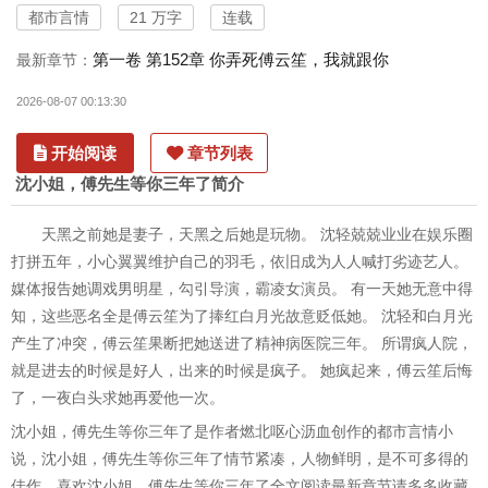
都市言情
21 万字
连载
第一卷 第152章 你弄死傅云笙，我就跟你
最新章节：
2026-08-07 00:13:30
开始阅读
章节列表
沈小姐，傅先生等你三年了简介
天黑之前她是妻子，天黑之后她是玩物。 沈轻兢兢业业在娱乐圈
打拼五年，小心翼翼维护自己的羽毛，依旧成为人人喊打劣迹艺人。
媒体报告她调戏男明星，勾引导演，霸凌女演员。 有一天她无意中得
知，这些恶名全是傅云笙为了捧红白月光故意贬低她。 沈轻和白月光
产生了冲突，傅云笙果断把她送进了精神病医院三年。 所谓疯人院，
就是进去的时候是好人，出来的时候是疯子。 她疯起来，傅云笙后悔
了，一夜白头求她再爱他一次。
沈小姐，傅先生等你三年了是作者燃北呕心沥血创作的都市言情小
说，沈小姐，傅先生等你三年了情节紧凑，人物鲜明，是不可多得的
佳作。喜欢沈小姐，傅先生等你三年了全文阅读最新章节请多多收藏