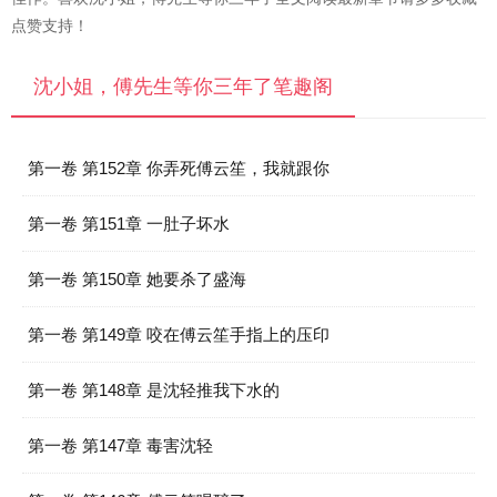
点赞支持！
沈小姐，傅先生等你三年了笔趣阁
第一卷 第152章 你弄死傅云笙，我就跟你
第一卷 第151章 一肚子坏水
第一卷 第150章 她要杀了盛海
第一卷 第149章 咬在傅云笙手指上的压印
第一卷 第148章 是沈轻推我下水的
第一卷 第147章 毒害沈轻