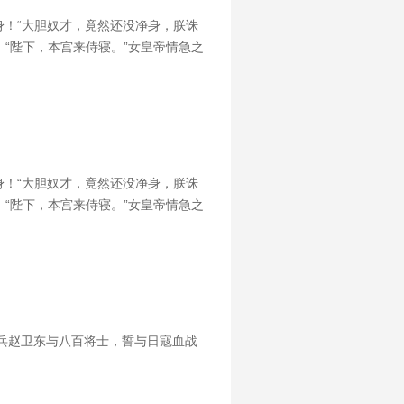
！“大胆奴才，竟然还没净身，朕诛
，“陛下，本宫来侍寝。”女皇帝情急之
！“大胆奴才，竟然还没净身，朕诛
，“陛下，本宫来侍寝。”女皇帝情急之
种兵赵卫东与八百将士，誓与日寇血战