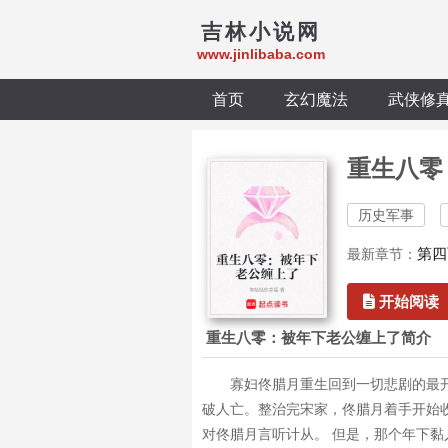
吉林小说网
www.jinlibaba.com
首页
玄幻魔法
武侠修
重生八零
历史军事
第四
最新章节：
开始阅读
重生八零：被年下老公缠上了简介
寡妇佟腊月重生回到一切悲剧的最
破人亡。整治完宋家，佟腊月着手开始
对佟腊月言听计从。 但是，那个年下