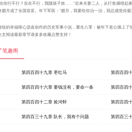
也给你行不行？实在不行，我随孩子姓……”后来夫妻二人，从打鱼捕猎起
腊月成了全国首富。年下军医：“腊月，我要给你治一治，我总感觉你最
哒哒的幸福呕心沥血创作的历史军事小说，重生八零：被年下老公缠上了
全文阅读最新章节请多多收藏点赞支持！
了笔趣阁
第四百四十九章 枣红马
第四百四
第四百四十六章 要钱没有，要命一条
第四百四十
第四百四十二章 捡河蚌
第四百四十
第四百三十九章 队长，我有个问题
第四百三十