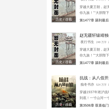
穿越大夏王朝，赵
你九族！”“大胆陛
下连忙吹灭灯火，“
历史 / 连载
第1477章 舔到最
赵无疆轩辕靖独
夜行书生
248 万字 2
穿越大夏王朝，赵
你九族！”“大胆陛
下连忙吹灭灯火，“
历史 / 连载
第1477章 舔到最
抗战：从八佰开
痴冬书亦
524 万字
穿越1937年淞
到底！一寸山河一
历史 / 连载
第3506章 双喜临