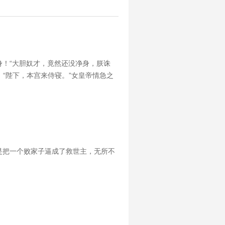
！“大胆奴才，竟然还没净身，朕诛
，“陛下，本宫来侍寝。”女皇帝情急之
是把一个败家子逼成了救世主，无所不