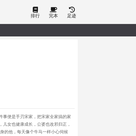
排行
完本
足迹
件事便是手刃宋家，把宋家全家搞的家
，儿女也健康成长，公婆也改邪归正，
出身的他，每天像个牛马一样小心伺候