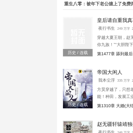
重生八零：被年下老公缠上了免费
皇后请自重我真
夜行书生
249 万字 2
穿越大夏王朝，赵
你九族！”“大胆陛
下连忙吹灭灯火，“
历史 / 连载
第1477章 舔到最
帝国大闲人
我本尘浮
335 万字 2
方昊穿越了，只想
能！种田，发展工
历史 / 连载
第1310章 大婚(大
赵无疆轩辕靖独
夜行书生
246 万字 2