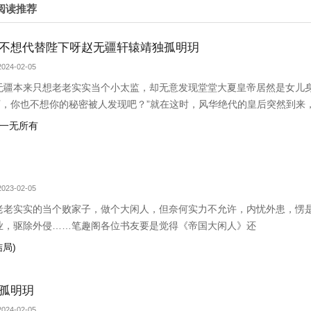
阅读推荐
不想代替陛下呀赵无疆轩辕靖独孤明玥
024-02-05
无疆本来只想老老实实当个小太监，却无意发现堂堂大夏皇帝居然是女儿身
下，你也不想你的秘密被人发现吧？”就在这时，风华绝代的皇后突然到来
小赵子，你替朕伺候皇后，以后便是朕的心腹！”
后一无所有
023-02-05
老老实实的当个败家子，做个大闲人，但奈何实力不允许，内忧外患，愣
业，驱除外侵……笔趣阁各位书友要是觉得《帝国大闲人》还
结局)
孤明玥
024-02-05