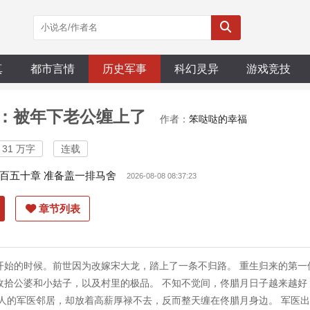
真
都市言情
历史军事
科幻灵异
游戏竞技
：被年下老公缠上了
作者：
笨哒哒的幸福
31 万字
连载
百五十章 准备盖一排马舍
2026-08-08 08:37:23
章节列表
开始的时候。前世因为改嫁宋大龙，踏上了一条不归路。 重生归来的第一
收拾公婆和小姑子，以及村里的极品。 不知不觉间，佟腊月日子越来越好
黏人的军医邻居，却放着高薪厚禄不去，反而整天缠在佟腊月身边。 军医