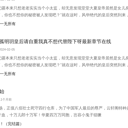
无疆本来只想老老实实当个小太监，却无意发现堂堂大夏皇帝居然是女儿身
下，你也不想你的秘密被人发现吧？”就在这时，风华绝代的皇后突然到来
小赵子，你替朕伺候皇后，以后便是朕的心腹！”
后一无所有
孤明玥皇后请自重我真不想代替陛下呀最新章节在线
024-02-05
无疆本来只想老老实实当个小太监，却无意发现堂堂大夏皇帝居然是女儿身
下，你也不想你的秘密被人发现吧？”就在这时，风华绝代的皇后突然到来
小赵子，你替朕伺候皇后，以后便是朕的心腹！”
后一无所有
始
 11个月前
沪战场，正值八佰壮士死守四行仓库，为了中国军人最后的尊严，云轩阁特
寸血，十万儿郎十万军！华夏四万万同胞，岂容小鬼子猖獗
门！（完结篇）