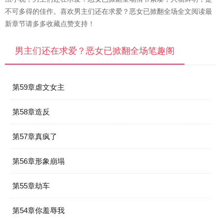
不可多得的佳作。喜欢男主们还在求爱？恶女已掀翻全场全文阅读最
新章节请多多收藏点赞支持！
男主们还在求爱？恶女已掀翻全场笔趣阁
第59章虐文女主
第58章造反
第57章真疯了
第56章形象崩塌
第55章劫车
第54章你羞辱我