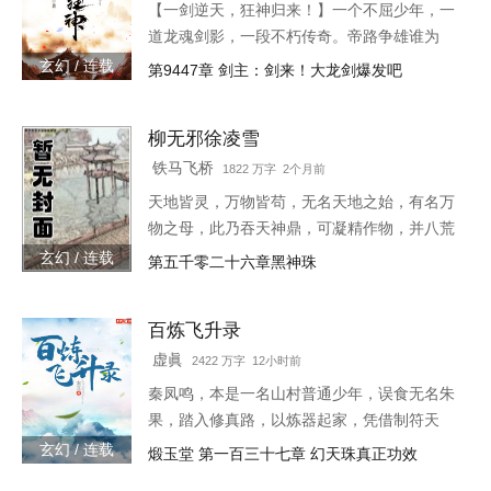
【一剑逆天，狂神归来！】一个不屈少年，一
道龙魂剑影，一段不朽传奇。帝路争雄谁为
峰，唯我林轩傲苍生！3w471-25091
玄幻 / 连载
第9447章 剑主：剑来！大龙剑爆发吧
柳无邪徐凌雪
铁马飞桥
1822 万字 2个月前
天地皆灵，万物皆苟，无名天地之始，有名万
物之母，此乃吞天神鼎，可凝精作物，并八荒
之心。得此鼎，吞四海，容八荒……一代邪
玄幻 / 连载
第五千零二十六章黑神珠
神，踏天之路！
百炼飞升录
虚眞
2422 万字 12小时前
秦凤鸣，本是一名山村普通少年，误食无名朱
果，踏入修真路，以炼器起家，凭借制符天
赋，只身闯荡荆棘密布的修仙界，本一切都顺
玄幻 / 连载
煅玉堂 第一百三十七章 幻天珠真正功效
利非常，但却是有一难料之事发生在了他身