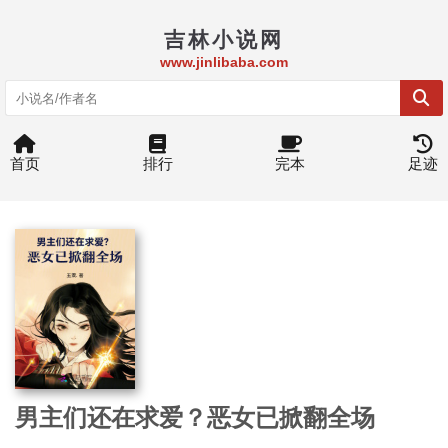
吉林小说网
www.jinlibaba.com
首页
排行
完本
足迹
男主们还在求爱？恶女已掀翻全场