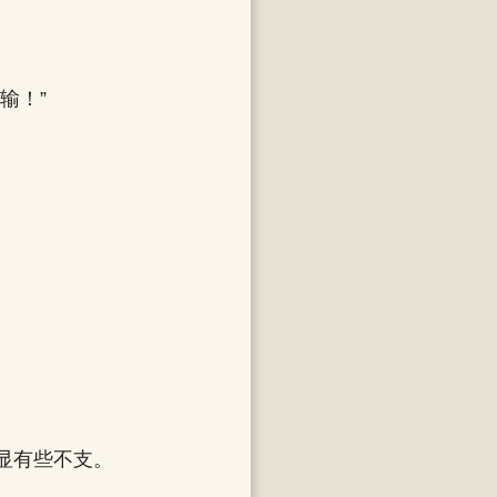
输！”
显有些不支。