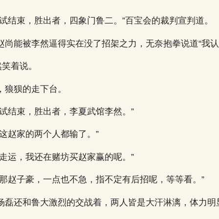
比试结束，胜出者，四象门鲁二。”百宝会的裁判宣判道。
赵尚能被李然逼得实在没了招架之力，无奈抱拳说道“我认
然笑着说。
，狼狈的走下台。
比试结束，胜出者，李夏武馆李然。”
，这赵家的两个人都输了。”
不走运，我还在赌坊买赵家赢的呢。”
看那赵子豪，一点也不急，指不定有后招呢，等等看。”
杨磊还和鲁大激烈的交战着，两人皆是大汗淋漓，体力明