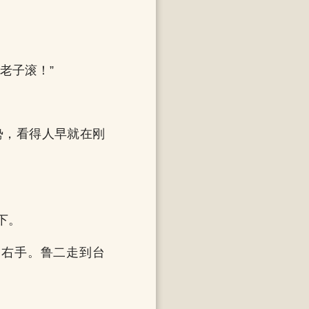
老子滚！”
势，看得人早就在刚
下。
的右手。鲁二走到台