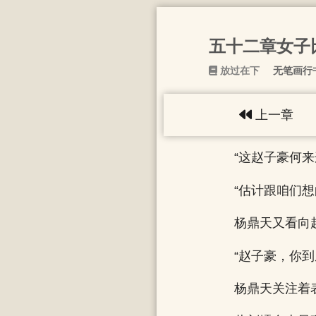
五十二章女子
放过在下
无笔画行
上一章
“这赵子豪何来
“估计跟咱们
杨鼎天又看向
“赵子豪，你到
杨鼎天关注着