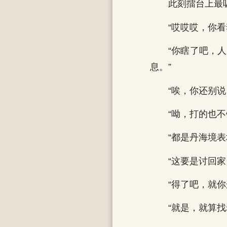
此刻擂台上最
“哎哎哎，你
“你瞎了吧，
息。”
“唉，你还别说
“呦，打的也
“都是丹海境
“这要是讨回
“得了吧，就
“就是，就算