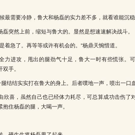
时候最需要冷静，鲁大和杨磊的实力差不多，就看谁能沉稳
杨磊突然上前，缩短与鲁大的。显然是想速速解决战斗。
还是着急了。再等等或许有机会的。”杨鼎天惋惜道。
全力进攻，甩出的腿劲气十足，鲁大一时有些慌张。
开双手。
的一腿结结实实打在鲁大的身上。后者噗地一声，喷出一口
由欣喜，虽然自己也已经体力耗尽，可总算成功击伤了
紧抱住杨磊的腿，大喝一声。
转，硬生生将杨磊甩了起来。