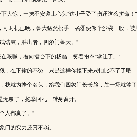
磊心下大惊，一抹不安袭上心头“这小子受了伤还这么拼命！”
，可时机已晚，鲁大猛然松手，杨磊便像个沙袋一般，被
比试结束，胜出者，四象门鲁大。”
还在咳嗽，看向擂台下的杨磊，笑着抱拳“承让了。”
心狠，在下输的不冤。只是这样你接下来只怕比不了了吧。
道，我就为挣个名头，给我们四象门长长脸，胜一场就够了
是无奈了，抱拳回礼，转身离开。
个人都赢了。”
四象门的实力还真不弱。”