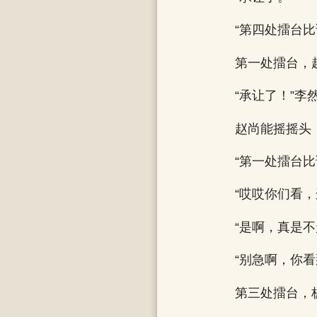
“第四处擂台
第一处擂台，
“承让了！”李
赵尚能摇摇头
“第一处擂台
“哎哎你们看
“是啊，真是
“别急啊，你
第三处擂台，