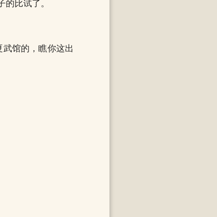
子的比试了。
夏武馆的，瞧你这出