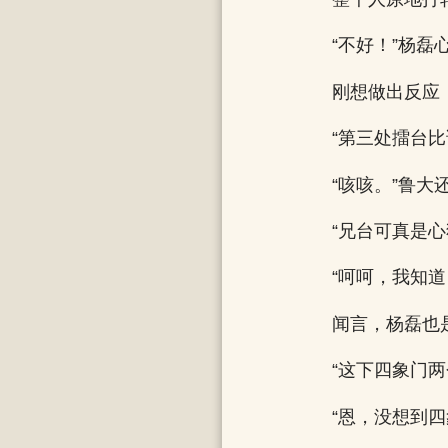
“不好！”杨
刚想做出反应
“第三处擂台
“咳咳。”鲁大
“兄台可真是
“呵呵，我知
闻言，杨磊也
“这下四象门两
“恩，没想到