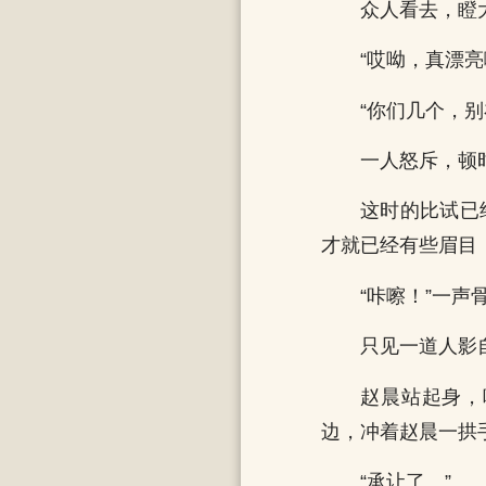
众人看去，瞪
“哎呦，真漂
“你们几个，
一人怒斥，顿
这时的比试已
才就已经有些眉目
“咔嚓！”一声
只见一道人影
赵晨站起身，
边，冲着赵晨一拱
“承让了。”