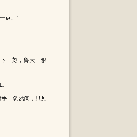
一点。”
可下一刻，鲁大一狠
血。
对手。忽然间，只见