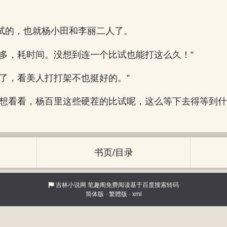
试的，也就杨小田和李丽二人了。
事多，耗时间。没想到连一个比试也能打这么久！”
怨了，看美人打打架不也挺好的。”
还想看看，杨百里这些硬茬的比试呢，这么等下去得等到什
书页/目录
吉林小说网
笔趣阁免费阅读基于百度搜索转码
简体版
·
繁體版
·
xml