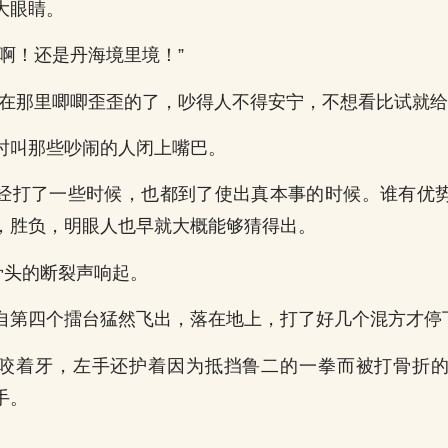
大眼睛。
亮啊！还是丹海境里境！”
别在那里唧唧歪歪的了，吵得人不得安宁，不想看比试就给
时叫那些吵闹的人闭上嘴巴。
经打了一些时候，也都到了使出真本事的时候。谁有优
，胜负，明眼人也早就大概能够猜得出。
骨头的断裂声响起。
自第四个擂台猛然飞出，落在地上，打了好几个混方才停
咬着牙，左手还护着因为抵挡鲁二的一拳而被打骨折
手。