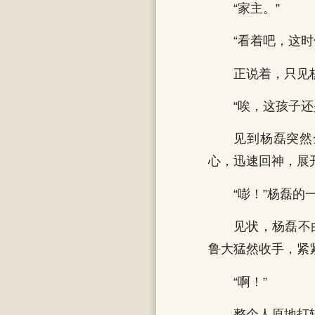
“家主。”
“看着吧，这
正说着，只见
“唉，这孩子
见到杨磊突然
心，迅速回神，展
“嘭！”杨磊
见状，杨磊不
鲁大猛然收手，紧
“啊！”
整个人原地打