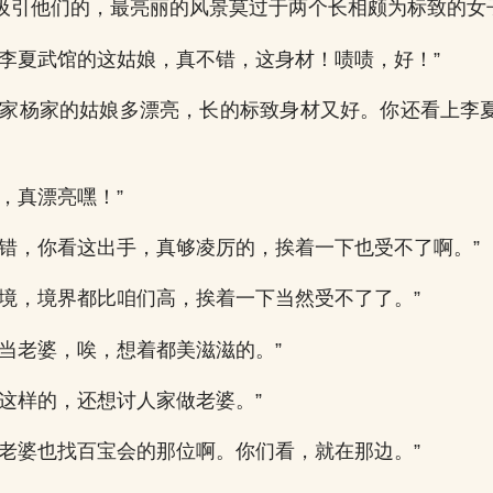
吸引他们的，最亮丽的风景莫过于两个长相颇为标致的女
看李夏武馆的这姑娘，真不错，这身材！啧啧，好！”
人家杨家的姑娘多漂亮，长的标致身材又好。你还看上李
，真漂亮嘿！”
不错，你看这出手，真够凌厉的，挨着一下也受不了啊。”
表境，境界都比咱们高，挨着一下当然受不了了。”
家当老婆，唉，想着都美滋滋的。”
你这样的，还想讨人家做老婆。”
找老婆也找百宝会的那位啊。你们看，就在那边。”