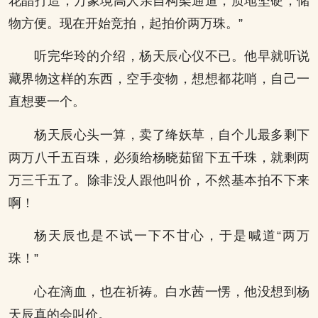
花晶打造，万象境高人亲自构架通道，质地坚硬，储
物方便。现在开始竞拍，起拍价两万珠。”
听完华玲的介绍，杨天辰心仪不已。他早就听说
藏界物这样的东西，空手变物，想想都花哨，自己一
直想要一个。
杨天辰心头一算，卖了绛妖草，自个儿最多剩下
两万八千五百珠，必须给杨晓茹留下五千珠，就剩两
万三千五了。除非没人跟他叫价，不然基本拍不下来
啊！
杨天辰也是不试一下不甘心，于是喊道“两万
珠！”
心在滴血，也在祈祷。白水茜一愣，他没想到杨
天辰真的会叫价。