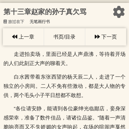
第十三章赵家的孙子真欠骂
放过在下
无笔画行书
上一章
书页/目录
下一页
走进拍卖场，里面已经是人声鼎沸，等待着开场
的人们此刻正大声的聊着天。
白水茜带着东张西望的杨天辰二人，走进了一个
独立的小房间。二人不免有些激动，都是大人物的专
供，两个毛头小子平日想都不敢想。
“各位请安静，能请到各位豪绅光临鄙店，妾身深
感荣幸，准备了数件佳品，请诸位品鉴。”随着一声清
脆响亮而又不失娇媚的女声响起，在场的喧闹声戛然