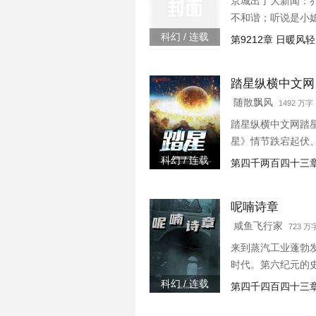
京城出了大新闻：
不和谐；听说是小
店怎么能买到这么
科幻 / 连载
第9212章 日暖风
期怒：乔斯年,出去
踏星纵横中文网
随散飘风
1492 万字 
踏星纵横中文网踏
星》情节跌宕起伏
科幻 / 连载
第四千两百四十三章
呢喃诗章
咸鱼飞行家
723 
来到蒸汽工业蓬勃
时代。第六纪元的
科幻 / 连载
第四千四百四十三章