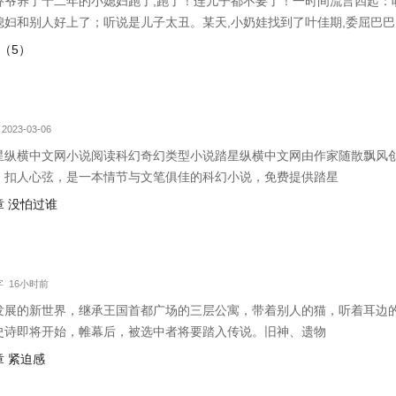
乔爷养了十二年的小媳妇跑了,跑了！连儿子都不要了！一时间流言四起：
媳妇和别人好上了；听说是儿子太丑。某天,小奶娃找到了叶佳期,委屈巴巴
漂亮的儿子。叶佳期呵呵笑,明明是……摸奖中的。小奶娃望天：……某禽
轻（5）
！十八岁那年,叶佳期进了乔爷的浴室
2023-03-06
星纵横中文网小说阅读科幻奇幻类型小说踏星纵横中文网由作家随散飘风
、扣人心弦，是一本情节与文笔俱佳的科幻小说，免费提供踏星
 没怕过谁
万字 16小时前
发展的新世界，继承王国首都广场的三层公寓，带着别人的猫，听着耳边
史诗即将开始，帷幕后，被选中者将要踏入传说。旧神、遗物
 紧迫感