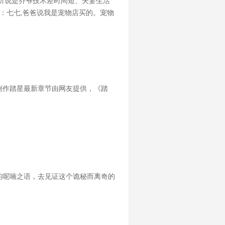
听说是乔爷技术差时间短、夫妻生活
：七七,爸爸说我是宠物店买的。宠物
兽翻身而上：我喜欢天天摸奖。叶佳
创作踏星最新章节由网友提供，《踏
的呢喃之语，去见证这个诡秘而离奇的