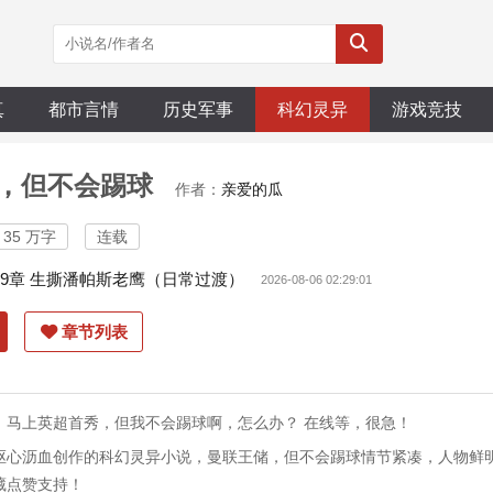
真
都市言情
历史军事
科幻灵异
游戏竞技
，但不会踢球
作者：
亲爱的瓜
35 万字
连载
19章 生撕潘帕斯老鹰（日常过渡）
2026-08-06 02:29:01
章节列表
，马上英超首秀，但我不会踢球啊，怎么办？ 在线等，很急！
呕心沥血创作的科幻灵异小说，曼联王储，但不会踢球情节紧凑，人物鲜
藏点赞支持！