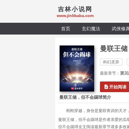
吉林小说网
www.jinlibaba.com
首页
玄幻魔法
武侠修
曼联王储
科幻灵异
第3
最新章节：
开始阅读
曼联王储，但不会踢球简介
刚刚穿越，身份是曼联青训的天才
曼联王储，但不会踢球是作者亲爱的瓜
但不会踢球全文阅读最新章节请多多收