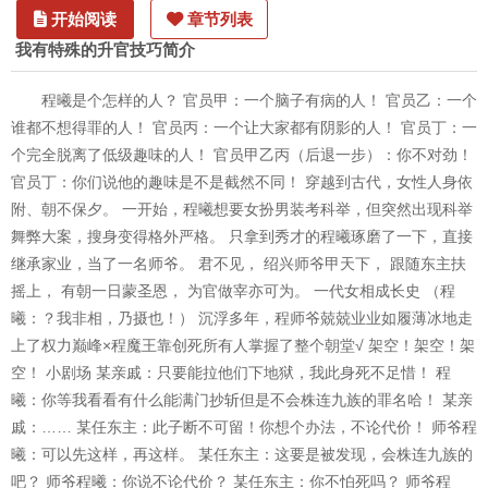
开始阅读
章节列表
我有特殊的升官技巧简介
程曦是个怎样的人？ 官员甲：一个脑子有病的人！ 官员乙：一个
谁都不想得罪的人！ 官员丙：一个让大家都有阴影的人！ 官员丁：一
个完全脱离了低级趣味的人！ 官员甲乙丙（后退一步）：你不对劲！
官员丁：你们说他的趣味是不是截然不同！ 穿越到古代，女性人身依
附、朝不保夕。 一开始，程曦想要女扮男装考科举，但突然出现科举
舞弊大案，搜身变得格外严格。 只拿到秀才的程曦琢磨了一下，直接
继承家业，当了一名师爷。 君不见， 绍兴师爷甲天下， 跟随东主扶
摇上， 有朝一日蒙圣恩， 为官做宰亦可为。 一代女相成长史 （程
曦：？我非相，乃摄也！） 沉浮多年，程师爷兢兢业业如履薄冰地走
上了权力巅峰×程魔王靠创死所有人掌握了整个朝堂√ 架空！架空！架
空！ 小剧场 某亲戚：只要能拉他们下地狱，我此身死不足惜！ 程
曦：你等我看看有什么能满门抄斩但是不会株连九族的罪名哈！ 某亲
戚：…… 某任东主：此子断不可留！你想个办法，不论代价！ 师爷程
曦：可以先这样，再这样。 某任东主：这要是被发现，会株连九族的
吧？ 师爷程曦：你说不论代价？ 某任东主：你不怕死吗？ 师爷程