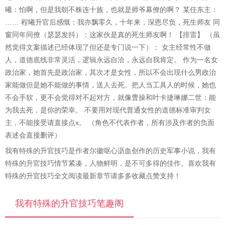
曦：怕啊，但是我朝不株连十族，也就是师爷幕僚的啊？ 某任东主：
…… 程曦升官后感慨：我亦飘零久，十年来，深恩尽负，死生师友 同
窗同年同僚（瑟瑟发抖）：这家伙是真的死生师友啊！ 【排雷】 （虽
然觉得文案描述已经体现了但还是专门说一下）： 女主经常性不做
人，道德底线非常灵活，逻辑永远自洽，永远自我肯定。 作为一名女
政治家，她首先是政治家，其次才是女性，所以不会出现什么男政治
家能做但是她不能做的事情，送人去死、把人当工具人的时候，她也
不会手软，更不会觉得对不起对方，就像曹操和叶卡捷琳娜二世：能
为我去死，是你的荣幸。 不要用对现代普通女性的道德标准审判女
主，不能接受请直接点x。 （角色不代表作者，所有涉及作者的负面
表述会直接删评）
我有特殊的升官技巧是作者尔徽呕心沥血创作的历史军事小说，我有
特殊的升官技巧情节紧凑，人物鲜明，是不可多得的佳作。喜欢我有
特殊的升官技巧全文阅读最新章节请多多收藏点赞支持！
我有特殊的升官技巧笔趣阁