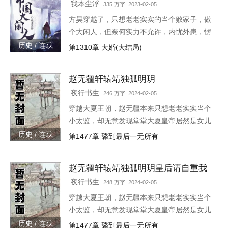
灭灯火，“小赵子，你替朕伺候皇后，以后便是
我本尘浮
335 万字 2023-02-05
朕的心腹！”
方昊穿越了，只想老老实实的当个败家子，做
个大闲人，但奈何实力不允许，内忧外患，愣
是把一个败家子逼成了救世主，无所不能！种
历史 / 连载
第1310章 大婚(大结局)
田，发展工业，驱除外侵……笔趣阁各位书友
要是觉得《帝国大闲人》还
赵无疆轩辕靖独孤明玥
夜行书生
246 万字 2024-02-05
穿越大夏王朝，赵无疆本来只想老老实实当个
小太监，却无意发现堂堂大夏皇帝居然是女儿
身！“大胆奴才，竟然还没净身，朕诛你九
历史 / 连载
第1477章 舔到最后一无所有
族！”“大胆陛下，你也不想你的秘密被人发现
吧？”就在这时，风华绝代的皇后突然到来，
赵无疆轩辕靖独孤明玥皇后请自重我
“陛下，本宫来侍寝。”女皇帝情急之下连忙吹
真不想代替陛下呀最新章节在线
灭灯火，“小赵子，你替朕伺候皇后，以后便是
夜行书生
248 万字 2024-02-05
朕的心腹！”
穿越大夏王朝，赵无疆本来只想老老实实当个
小太监，却无意发现堂堂大夏皇帝居然是女儿
身！“大胆奴才，竟然还没净身，朕诛你九
历史 / 连载
第1477章 舔到最后一无所有