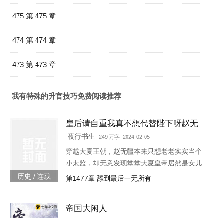
475 第 475 章
474 第 474 章
473 第 473 章
我有特殊的升官技巧免费阅读推荐
皇后请自重我真不想代替陛下呀赵无
疆轩辕靖独孤明玥
夜行书生
249 万字 2024-02-05
穿越大夏王朝，赵无疆本来只想老老实实当个
小太监，却无意发现堂堂大夏皇帝居然是女儿
身！“大胆奴才，竟然还没净身，朕诛你九
历史 / 连载
第1477章 舔到最后一无所有
族！”“大胆陛下，你也不想你的秘密被人发现
吧？”就在这时，风华绝代的皇后突然到来，
帝国大闲人
“陛下，本宫来侍寝。”女皇帝情急之下连忙吹