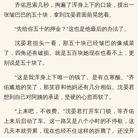
齐佑思索几秒，掏遍了浑身上下的口袋，摸出一
张皱巴巴的五十块，拿到沈晏君面前晃悠着。
“先给你五十的押金？”这也是他最后的办法了。
沈晏君扭头一看，那五十块已经皱巴的像咸菜
了，四角还有破损。就是五百块她现在也看不上，更
别说是五十块了。
“这是我浑身上下唯一的钱了。是有点寒酸。”齐
佑尴尬的笑了，那笑容和他妈还有几分相似。沈晏君
想到自己对阿姨的承诺，坚硬的心忽而软了。
“上来吧，不收费。”沈晏君打开车门锁，等齐佑
上来后启动了车。这一路又是八个小时的不停歇，这
几天本就劳累，现在也经不住这样的折腾了。还没开