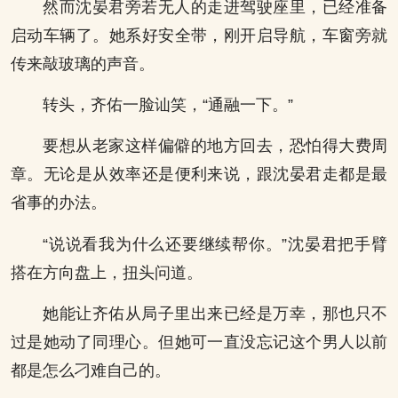
然而沈晏君旁若无人的走进驾驶座里，已经准备
启动车辆了。她系好安全带，刚开启导航，车窗旁就
传来敲玻璃的声音。
转头，齐佑一脸讪笑，“通融一下。”
要想从老家这样偏僻的地方回去，恐怕得大费周
章。无论是从效率还是便利来说，跟沈晏君走都是最
省事的办法。
“说说看我为什么还要继续帮你。”沈晏君把手臂
搭在方向盘上，扭头问道。
她能让齐佑从局子里出来已经是万幸，那也只不
过是她动了同理心。但她可一直没忘记这个男人以前
都是怎么刁难自己的。