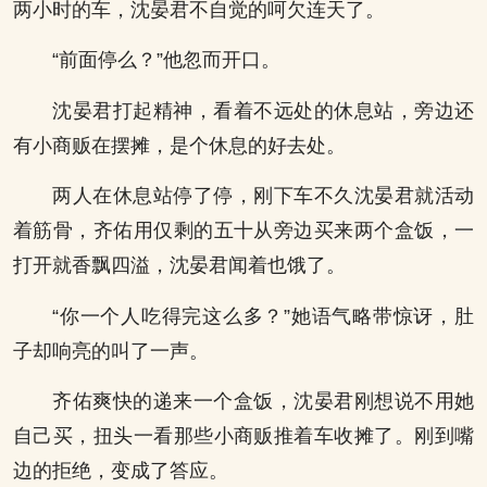
两小时的车，沈晏君不自觉的呵欠连天了。
“前面停么？”他忽而开口。
沈晏君打起精神，看着不远处的休息站，旁边还
有小商贩在摆摊，是个休息的好去处。
两人在休息站停了停，刚下车不久沈晏君就活动
着筋骨，齐佑用仅剩的五十从旁边买来两个盒饭，一
打开就香飘四溢，沈晏君闻着也饿了。
“你一个人吃得完这么多？”她语气略带惊讶，肚
子却响亮的叫了一声。
齐佑爽快的递来一个盒饭，沈晏君刚想说不用她
自己买，扭头一看那些小商贩推着车收摊了。刚到嘴
边的拒绝，变成了答应。